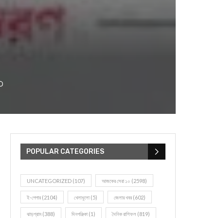
৩
POPULAR CATEGORIES
UNCATEGORIZED
(107)
আজকের সেরা ১০
(2598)
ই-পেপার
(2104)
খেলাধূলো
(5)
জেলার খবর
(602)
ঝাড়গ্রাম
(388)
দিনপঞ্জিকা
(1)
দৈনিক রাশিফল
(819)