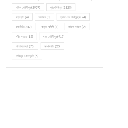
পশ্চিম মেদিনীপুর
(2937)
পূর্ব মেদিনীপুর
(1120)
বন্যপ্রাণ
(4)
বিনোদন
(3)
ভ্রমণ এবং তীর্থকেন্দ্র
(24)
রাজনীতি
(347)
রান্না-রেসিপী
(1)
লাইফ স্টাইল
(2)
শরীর স্বাস্থ্য
(15)
শহর মেদিনীপুর
(917)
শিক্ষা ব্যবস্থা
(75)
সম্পাদকীয়
(20)
সাহিত্য ও সংস্কৃতি
(5)