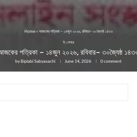
Home
»
আজকের পত্রিকা – ১৪জুন ২০২৬, রবিবার– ৩০জ্যৈষ্ঠ ১৪৩৩
ই-পেপার
আজকের পত্রিকা – ১৪জুন ২০২৬, রবিবার– ৩০জ্যৈষ্ঠ ১৪৩
by
Biplabi Sabyasachi
June 14, 2026
0 comment