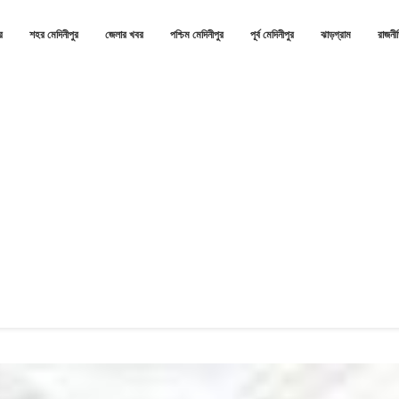
র
শহর মেদিনীপুর
জেলার খবর
পশ্চিম মেদিনীপুর
পূর্ব মেদিনীপুর
ঝাড়গ্রাম
রাজনী