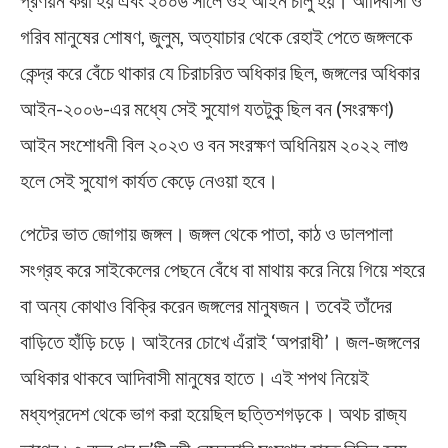
প্রণয়ন করা হয় এবং ২০০৬ সালে ওই আইন চালু হয়। আদিবাসী ও
গরিব মানুষের শোষণ, জুলুম, অত্যাচার থেকে রেহাই পেতে জঙ্গলকে
কেন্দ্র করে বেঁচে থাকার যে চিরাচরিত অধিকার ছিল, জঙ্গলের অধিকার
আইন-২০০৬-এর মধ্যে সেই সুযোগ যতটুকু ছিল বন (সংরক্ষণ)
আইন সংশোধনী বিল ২০২৩ ও বন সংরক্ষণ অধিনিয়ম ২০২২ লাগু
হলে সেই সুযোগ কার্যত কেড়ে নেওয়া হবে।
পেটের ভাত জোগায় জঙ্গল। জঙ্গল থেকে পাতা, কাঠ ও ডালপালা
সংগ্রহ করে সাইকেলের পেছনে বেঁধে বা মাথায় করে নিয়ে গিয়ে শহরে
বা অন্য কোথাও বিক্রি করেন জঙ্গলের মানুষজন। তবেই তাঁদের
বাড়িতে হাঁড়ি চড়ে। আইনের চোখে এঁরাই ‘অপরাধী’। জল-জঙ্গলের
অধিকার থাকবে আদিবাসী মানুষের হাতে। এই শপথ নিয়েই
মধ্যপ্রদেশ থেকে ভাগ করা হয়েছিল ছত্তিশগড়কে। অথচ রাজ্য