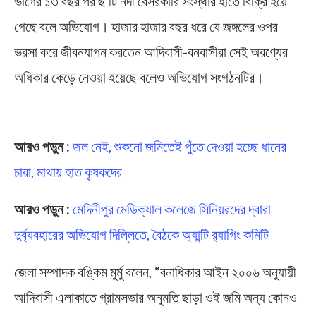
ভাগের ১৩ বছর পর ছ’টি নদী বেসরকারি সংস্থার হাতে বিক্রি হয়ে
গেছে বলে অভিযোগ। হাজার হাজার বছর ধরে যে জঙ্গলের ওপর
ভরসা করে জীবনযাপন করতেন আদিবাসী-বনবাসীরা সেই অরণ্যের
অধিকার কেড়ে নেওয়া হয়েছে বলেও অভিযোগ সংগঠনটির।
Paschim Medinipur
আরও পড়ুন :
জল নেই, শুকনো জমিতেই পুঁতে দেওয়া হচ্ছে ধানের
চারা, মাথায় হাত কৃষকদের
আরও পড়ুন :
মেদিনীপুর মেডিক্যাল কলেজে সিনিয়রদের দ্বারা
দুর্ব্যবহারের অভিযোগ দিল্লিতে, বৈঠকে অ্যান্টি র‍্যাগিং কমিটি
জেলা সম্পাদক বঙ্কিম মুর্মু বলেন, “বনাধিকার আইন ২০০৬ অনুযায়ী
আদিবাসী এলাকাতে গ্রামসভার অনুমতি ছাড়া ওই জমি অন্য কোনও