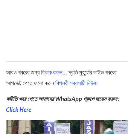
আরও খবরের জন্য
ক্লিক করুন
… প্রতি মুহূর্তের লাইভ খবরের
আপডেট পেতে ফলো করুন
বিপ্লবী সব্যসাচী নিউজ
ঝটিতি খবর পেতে আমাদের WhatsApp গ্রুপে জয়েন করুন :
Click Here