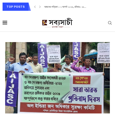
TOP POSTS
আজকের পত্রিকা – ২ আগস্ট ২০২৬, রবিবার– ১৬...