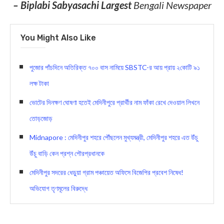
– Biplabi Sabyasachi Largest
Bengali Newspaper
You Might Also Like
পুজোর পাঁচদিনে অতিরিক্ত ৭০০ বাস নামিয়ে SBSTC-র আয় প্রায় ২কোটি ৯১
লক্ষ টাকা
ভোটের দিনক্ষণ ঘোষণা হতেই মেদিনীপুরে প্রার্থীর নাম ফাঁকা রেখে দেওয়াল লিখনে
তোড়জোড়
Midnapore : মেদিনীপুর শহরে পৌঁছলেন মুখ্যমন্ত্রী, মেদিনীপুর শহরে এত উঁচু
উঁচু বাড়ি কেন প্রশ্ন পৌরপ্রধানকে
মেদিনীপুর সদরের ধেড়ুয়া গ্রাম পঞ্চায়েত অফিসে বিজেপির প্রবেশ নিষেধ!
অভিযোগ তৃণমূলের বিরুদ্ধে