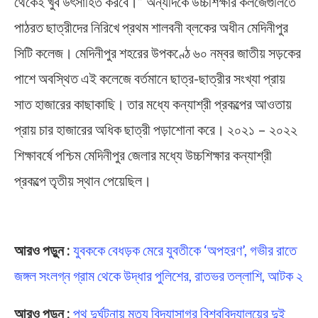
থেকেই খুব উৎসাহিত করবে।” অন্যদিকে উচ্চশিক্ষার কলজেগুলিতে
পাঠরত ছাত্রীদের নিরিখে প্রথম শালবনী ব্লকের অধীন মেদিনীপুর
সিটি কলেজ। মেদিনীপুর শহরের উপকণ্ঠে ৬০ নম্বর জাতীয় সড়কের
পাশে অবস্থিত এই কলেজে বর্তমানে ছাত্র-ছাত্রীর সংখ্যা প্রায়
সাত হাজারের কাছাকাছি। তার মধ্যে কন্যাশ্রী প্রকল্পের আওতায়
প্রায় চার হাজারের অধিক ছাত্রী পড়াশোনা করে। ২০২১ – ২০২২
শিক্ষাবর্ষে পশ্চিম মেদিনীপুর জেলার মধ্যে উচ্চশিক্ষার কন্যাশ্রী
প্রকল্পে তৃতীয় স্থান পেয়েছিল।
Midnapore City College
আরও পড়ুন :
যুবককে বেধড়ক মেরে যুবতীকে ‘অপহরণ’, গভীর রাতে
জঙ্গল সংলগ্ন গ্রাম থেকে উদ্ধার পুলিশের, রাতভর তল্লাশি, আটক ২
আরও পড়ুন :
পথ দুর্ঘটনায় মৃত্যু বিদ্যাসাগর বিশ্ববিদ্যালয়ের দুই