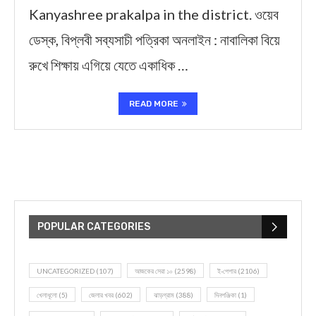
Kanyashree prakalpa in the district. ওয়েব
ডেস্ক, বিপ্লবী সব্যসাচী পত্রিকা অনলাইন : নাবালিকা বিয়ে
রুখে শিক্ষায় এগিয়ে যেতে একাধিক …
READ MORE
POPULAR CATEGORIES
UNCATEGORIZED
(107)
আজকের সেরা ১০
(2598)
ই-পেপার
(2106)
খেলাধূলো
(5)
জেলার খবর
(602)
ঝাড়গ্রাম
(388)
দিনপঞ্জিকা
(1)