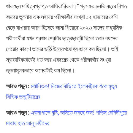
থাকছেন দায়িত্বপ্রাপ্ত আধিকারিকরা।” প্রসঙ্গত চলতি বছরে বিগত
বছরের তুলনায় এক লহমায় পরীক্ষার্থীর সংখ্যা ১২ হাজারের বেশি
বেড়ে যাওয়ার কারণ হিসেবে জানা গিয়েছে ২০২৩ সালের মাধ্যমিক
পরীক্ষার্থীরা যখন প্রথম শ্রেণির ছাত্রছাত্রী ছিলো তখন বয়সের
গেরোর কারণে তাদের ভর্তি উল্লেখযোগ্য ভাবে কম ছিলো। তাই
স্বাভাবিকভাবেই গত বছর এবছরের থেকে পরীক্ষার্থীর সংখ্যা
তুলনামূলকভাবে অনেকটাই কম ছিলো।
আরও পড়ুন :
মর্মান্তিক! নিজের বাড়িতে ইলেকট্রিক শকে মৃত্যু
সিভিক ভলান্টিয়ারের
আরও পড়ুন :
একনাগাড়ে বৃষ্টি, জমিতে জমছে জল! পশ্চিম মেদিনীপুরে
মাথায় হাত আলু চাষীদের