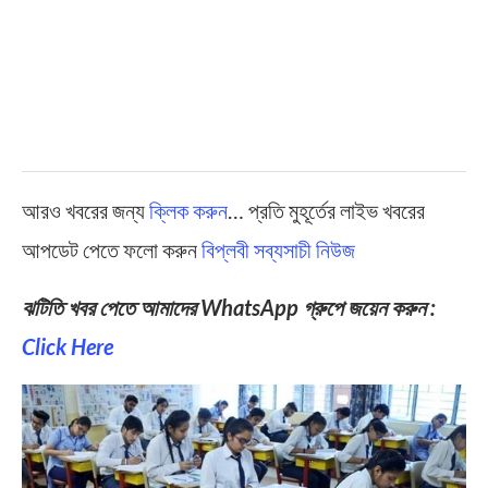
আরও খবরের জন্য
ক্লিক করুন
… প্রতি মুহূর্তের লাইভ খবরের
আপডেট পেতে ফলো করুন
বিপ্লবী সব্যসাচী নিউজ
ঝটিতি খবর পেতে আমাদের WhatsApp গ্রুপে জয়েন করুন :
Click Here