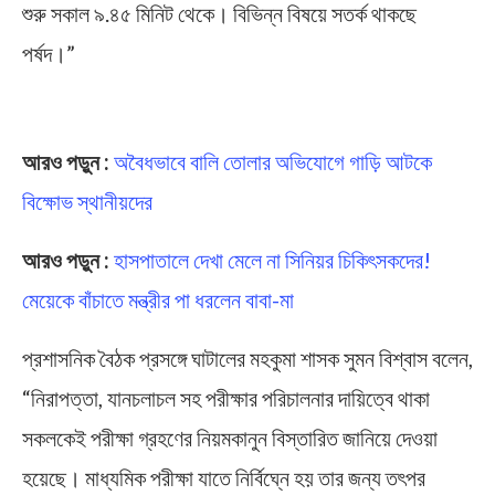
শুরু সকাল ৯.৪৫ মিনিট থেকে। বিভিন্ন বিষয়ে সতর্ক থাকছে
পর্ষদ।”
Madhyamik Exam 2024
আরও পড়ুন :
অবৈধভাবে বালি তোলার অভিযোগে গাড়ি আটকে
বিক্ষোভ স্থানীয়দের
আরও পড়ুন :
হাসপাতালে দেখা মেলে না সিনিয়র চিকিৎসকদের!
মেয়েকে বাঁচাতে মন্ত্রীর পা ধরলেন বাবা-মা
প্রশাসনিক বৈঠক প্রসঙ্গে ঘাটালের মহকুমা শাসক সুমন বিশ্বাস বলেন,
“নিরাপত্তা, যানচলাচল সহ পরীক্ষার পরিচালনার দায়িত্বে থাকা
সকলকেই পরীক্ষা গ্রহণের নিয়মকানুন বিস্তারিত জানিয়ে দেওয়া
হয়েছে। মাধ্যমিক পরীক্ষা যাতে নির্বিঘ্নে হয় তার জন্য তৎপর