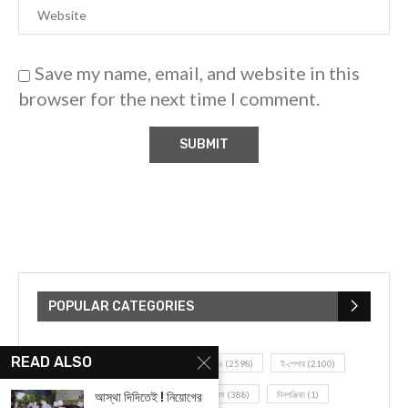
Save my name, email, and website in this
browser for the next time I comment.
POPULAR CATEGORIES
READ ALSO
UNCATEGORIZED
(107)
আজকের সেরা ১০
(2598)
ই-পেপার
(2100)
খেলাধূলো
(5)
জেলার খবর
(602)
ঝাড়গ্রাম
(388)
দিনপঞ্জিকা
(1)
আস্থা দিদিতেই ! নিয়োগের