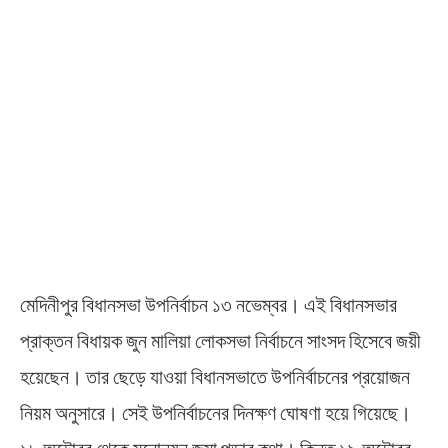
মেদিনীপুর বিধানসভা উপনির্বাচন ১৩ নভেম্বর। এই বিধানসভার
প্রাক্তন বিধায়ক জুন মালিয়া লোকসভা নির্বাচনে সাংসদ হিসেবে জয়ী
হয়েছেন। তার ছেড়ে যাওয়া বিধানসভাতে উপনির্বাচনের প্রয়োজন
নিয়ম অনুসারে। সেই উপনির্বাচনের দিনক্ষণ ঘোষণা হয়ে গিয়েছে।
১৮ অক্টোবর থেকে মনোনয়ন জমা পড়ার কথা। কিন্তু ১৯ অক্টোবর