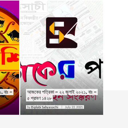
, বাঃ –
আজকের পত্রিকা – ২২ জুলাই ২০২১, বাঃ –
৫ শ্রাবণ ১৪২৮
by
Biplabi Sabyasachi
July 22, 2021