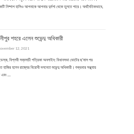
টি নিষ্পাপ হাসিও আপনাকে আপনার দুর্দশা থেকে তুলতে পারে। অর্থনৈতিকভাবে,
ীপুর শহরে এলেন শুভেন্দু অধিকারী
ovember 12, 2021
্ক, বিপ্লবী সব্যসাচী পত্রিকা অনলাইন: বিধানসভা ভোটের ছ’মাস পর
ে হাজির হলেন রাজ্যের বিরোধী দলনেতা শুভেন্দু অধিকারী। শুক্রবার সন্ধ্যায়
ড় এবং …