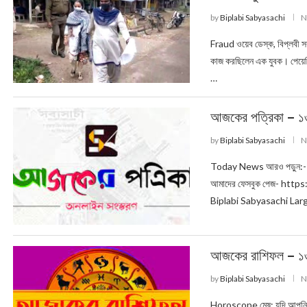
by
Biplabi Sabyasachi
N
Fraud ওয়েব ডেস্ক, বিপ্লবী স
কাজ করছিলেন এক যুবক। পেয়েছ
…
আজকের পত্রিকা – ১৩
by
Biplabi Sabyasachi
N
Today News আরও পড়ুন:- আজ
আমাদের ফেসবুক পেজ- ht
Biplabi Sabyasachi La
আজকের রাশিফল – ১৩ 
by
Biplabi Sabyasachi
N
Horoscope মেষ: যদি আপনি স্