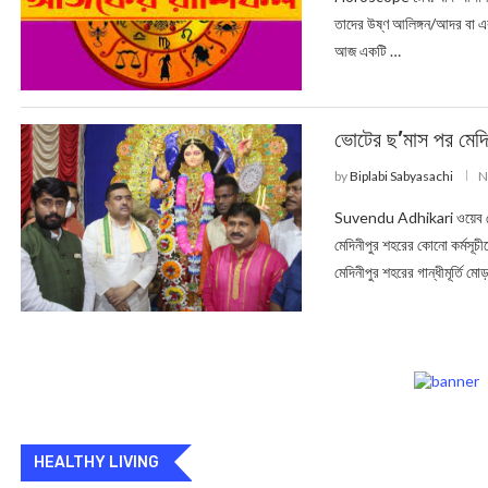
তাদের উষ্ণ আলিঙ্গন/আদর বা এক
আজ একটি …
ভোটের ছ’মাস পর মেদিন
by
Biplabi Sabyasachi
N
Suvendu Adhikari ওয়েব ডেস
মেদিনীপুর শহরের কোনো কর্মসূচীত
মেদিনীপুর শহরের গান্ধীমূর্তি মো
HEALTHY LIVING