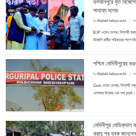
ভগবানপুরে মৃত বিজেপি 
সাহায্য দলের
by
Biplabi Sabyasachi
N
BJP ওয়েব ডেস্ক, বিপ্লবী সব্যস
বিজেপি কর্মীর পরিবারের পাশে দাঁ
পশ্চিম মেদিনীপুরের গুড
by
Biplabi Sabyasachi
N
Gun ওয়েব ডেস্ক, বিপ্লবী সব্য
এলাকায় উদ্ধার এক নলা বন্দুক। 
মেদিনীপুর মেডিক্যাল 
করার পর যুবক জানলে