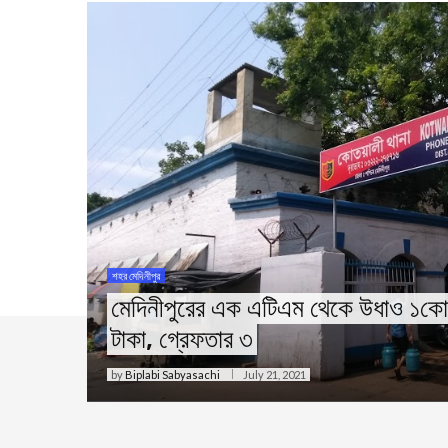
শহর মেদিনীপুর
মেদিনীপুরের এক এটিএম থেকে উধাও ১কোট
টাকা, গ্রেফতার ৩
by
Biplabi Sabyasachi
July 21, 2021