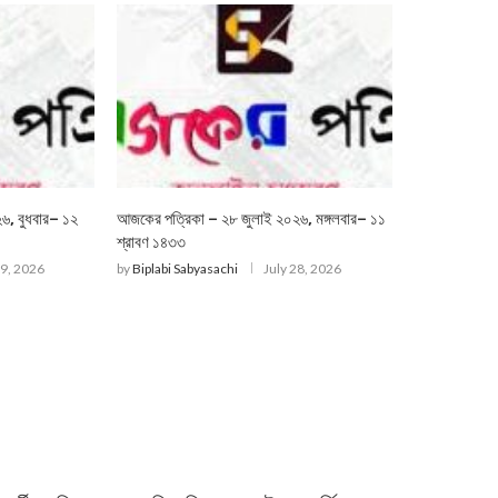
৬, বুধবার– ১২
আজকের পত্রিকা – ২৮ জুলাই ২০২৬, মঙ্গলবার– ১১
শ্রাবণ ১৪৩৩
29, 2026
by
Biplabi Sabyasachi
July 28, 2026