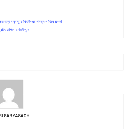
ম্যান কৃষ্ণেন্দু বিশুই-এর পদত্যাগ ঘিরে জল্পনা
রতিযোগিত‍া মেদিনীপুরে
BI SABYASACHI