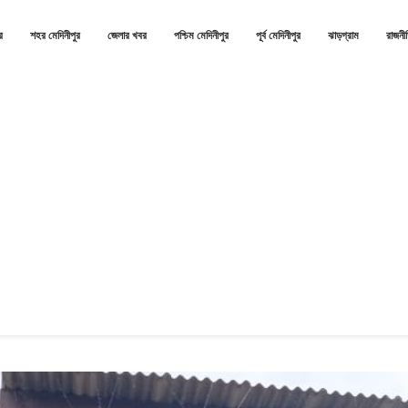
র
শহর মেদিনীপুর
জেলার খবর
পশ্চিম মেদিনীপুর
পূর্ব মেদিনীপুর
ঝাড়গ্রাম
রাজনী