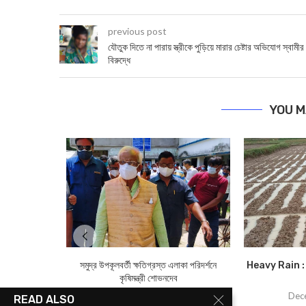
previous post
যৌতুক দিতে না পারায় স্ত্রীকে পুড়িয়ে মারার চেষ্টার অভিযোগ স্বামীর
বিরুদ্ধে
YOU M
সমুদ্র উপকূলবর্তী ক্ষতিগ্রস্ত এলাকা পরিদর্শনে
Heavy Rain : অকা
কৃষিমন্ত্রী শোভনদেব
June 3, 2021
Dec
READ ALSO