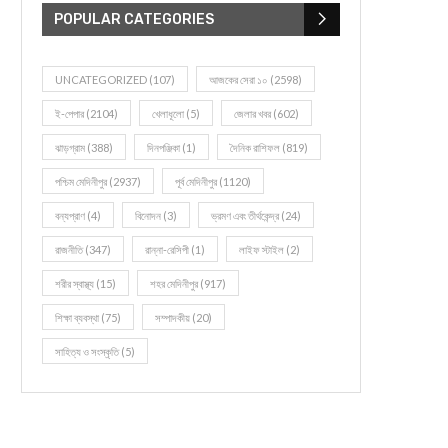
POPULAR CATEGORIES
UNCATEGORIZED
(107)
আজকের সেরা ১০
(2598)
ই-পেপার
(2104)
খেলাধূলো
(5)
জেলার খবর
(602)
ঝাড়গ্রাম
(388)
দিনপঞ্জিকা
(1)
দৈনিক রাশিফল
(819)
পশ্চিম মেদিনীপুর
(2937)
পূর্ব মেদিনীপুর
(1120)
বন্যপ্রাণ
(4)
বিনোদন
(3)
ভ্রমণ এবং তীর্থকেন্দ্র
(24)
রাজনীতি
(347)
রান্না-রেসিপী
(1)
লাইফ স্টাইল
(2)
শরীর স্বাস্থ্য
(15)
শহর মেদিনীপুর
(917)
শিক্ষা ব্যবস্থা
(75)
সম্পাদকীয়
(20)
সাহিত্য ও সংস্কৃতি
(5)