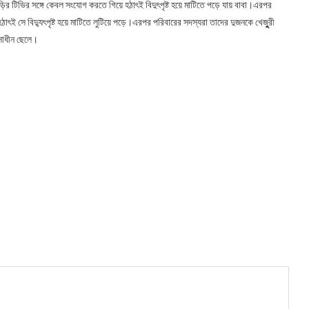
ির টিভির সঙ্গে কেবল সংযোগ করতে গিয়ে হঠাৎই বিদুৎপৃষ্ট হয়ে মাটিতে পড়ে যায় বাবা।এরপর
াৎই সে বিদ্যুৎপৃষ্ট হয়ে মাটিতে লুটিয়ে পড়ে।এরপর পরিবারের সদস্যরা তাদের দুজনকে খেজুুুরী
ৎসাধীন ছেলে।