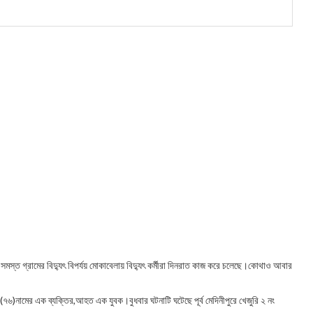
 সমস্ত গ্রামের বিদ্যুৎ বিপর্যয় মোকাবেলায় বিদ্যুৎ কর্মীরা দিনরাত কাজ করে চলেছে।কোথাও আবার
না(৭৬)নামের এক ব্যক্তির,আহত এক যুবক।বুধবার ঘটনাটি ঘটেছে পূর্ব মেদিনীপুরে খেজুরি ২ নং