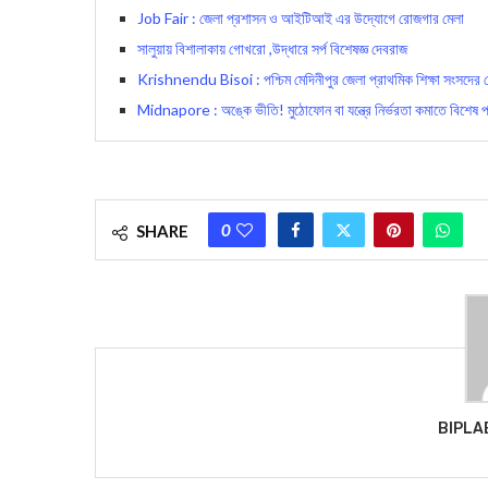
Job Fair : জেলা প্রশাসন ও আইটিআই এর উদ্যোগে রোজগার মেলা
সালুয়ায় বিশালাকায় গোখরো ,উদ্ধারে সর্প বিশেষজ্ঞ দেবরাজ
Krishnendu Bisoi : পশ্চিম মেদিনীপুর জেলা প্রাথমিক শিক্ষা সংসদের চেয়ার
Midnapore : অঙ্কে ভীতি! মুঠোফোন বা যন্ত্রে নির্ভরত‍া কমাতে বিশেষ প্
0
SHARE
BIPLA