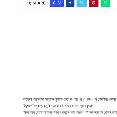
0
SHARE
পত্রিকা প্রতিনিধি:আমফান ঘূর্ণিঝড় কেটে যাওয়ার পর এখনোও পূর্ব মেদিনীপুর জেলার
বিদ্যুৎ পরিষেবা পুরোপুরি সচল হয়ে উঠেছে।এমতাবস্থায় বুধবার
টিভির সঙ্গে কেবিল লাইনের সংযোগ করতে গিয়ে বিদ্যুৎ পিষ্ট হয়ে মৃত্যু হল শোভন জা