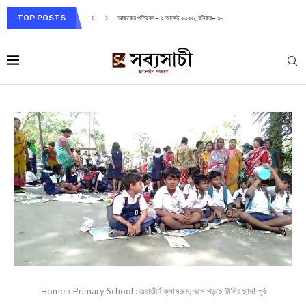
TOP POSTS
আজকের পত্রিকা – ২ আগস্ট ২০২৬, রবিবার– ১৬...
Home
»
Primary School : জরাজীর্ণ ক্লাসরুম, খসে পড়ছে টালির ছাদ! পূর্ব