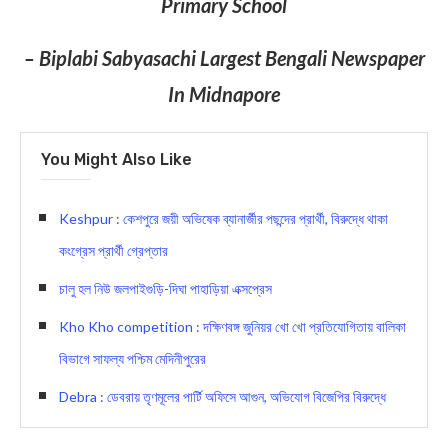
Primary School
– Biplabi Sabyasachi Largest Bengali Newspaper
In Midnapore
You Might Also Like
Keshpur : কেশপুরে জয়ী অভিষেক ব্যানার্জীর পছন্দের প্রার্থী, বিরুদ্ধে থাকা
কংগ্রেস প্রার্থী গ্রেপ্তার
চালু হল নিউ জলপাইগুড়ি-দিঘা পাহাড়িয়া এক্সপ্রেস
Kho Kho competition : দক্ষিণবঙ্গ জুনিয়র খো খো প্রতিযোগিতায় বালিকা
বিভাগে সাফল্য পশ্চিম মেদিনীপুরের
Debra : ডেবরায় তৃণমূলের পার্টি অফিসে আগুন, অভিযোগ বিজেপির বিরুদ্ধে