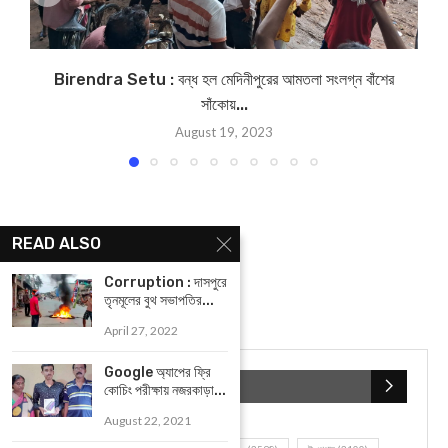
Birendra Setu : বন্ধ হল মেদিনীপুরের আমতলা সংলগ্ন বাঁশের
সাঁকোয়...
August 19, 2023
READ ALSO
Corruption : দাসপুরে
তৃনমূলের বুথ সভাপতির...
April 27, 2022
Google অ্যাপের ফ্রি
POPULAR CATEGORIES
কোচিং পরীক্ষায় নজরকাড়া...
August 22, 2021