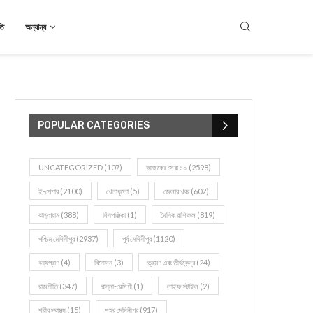
তি
অন্যান্য
POPULAR CATEGORIES
UNCATEGORIZED
(107)
আজকের সেরা ১০
(2598)
ই-পেপার
(2100)
খেলাধূলো
(5)
জেলার খবর
(602)
ঝাড়গ্রাম
(388)
দিনপঞ্জিকা
(1)
দৈনিক রাশিফল
(819)
পশ্চিম মেদিনীপুর
(2937)
পূর্ব মেদিনীপুর
(1120)
বন্যপ্রাণ
(4)
বিনোদন
(3)
ভ্রমণ এবং তীর্থকেন্দ্র
(24)
রাজনীতি
(347)
রান্না-রেসিপী
(1)
লাইফ স্টাইল
(2)
শরীর স্বাস্থ্য
(15)
শহর মেদিনীপুর
(917)