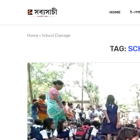
HOME
ই-পেপা
Home
»
School Damage
TAG:
SC