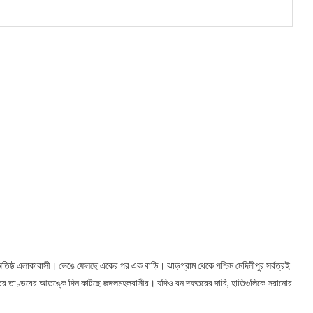
অতিষ্ঠ এলাকাবাসী। ভেঙে ফেলছে একের পর এক বাড়ি। ঝাড়গ্রাম থেকে পশ্চিম মেদিনীপুর সর্বত্রই
হাতির তাণ্ডবের আতঙ্কে দিন কাটছে জঙ্গলমহলবাসীর। যদিও বন দফতরের দাবি, হাতিগুলিকে সরানোর