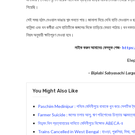
গিয়েছি।
সেই সময় হঠাৎ দেওয়াল ভাঙার শব্দ শুনতে পায়। জানালা দিয়ে দেখি হাতি দেওয়াল
বাসিন্দা এবং বন কর্মীরা এসে হাতিটিকে জঙ্গলের দিকে তাড়িয়ে ফেরত পাঠায়। বন 
নিয়ম অনুযায়ী ক্ষতিপূরণ দেওয়া হবে।
লাইক করুন আমাদের ফেসবুক পেজ-
https
Ele
– Biplabi Sabyasachi Lar
You Might Also Like
Paschim Medinipur : পশ্চিম মেদিনীপুরে বাবাকে খুন করে সেপটিক ট্য
Farmer Suicide : জলের তলায় আলু, ঋণ পরিশোধের চিন্তায় আত্মহত্যা প
বিদ্যুৎ বিল প্রত্যাহারের দাবিতে মেদিনীপুরে বিক্ষোভ ABECA-র
Trains Cancelled in West Bengal : হাওড়া, পুরুলিয়া, দিঘা, শালি