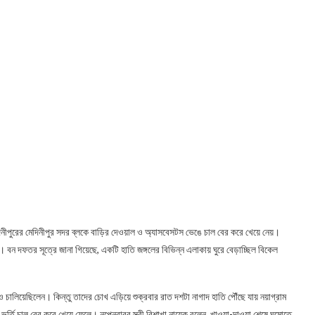
দিনীপুরের মেদিনীপুর সদর ব্লকে বাড়ির দেওয়াল ও অ্যাসবেসটস ভেঙে চাল বের করে খেয়ে নেয়।
। বন দফতর সূত্রে জানা গিয়েছে, একটি হাতি জঙ্গলের বিভিন্ন এলাকায় ঘুরে বেড়াচ্ছিল বিকেল
 চালিয়েছিলেন। কিন্তু তাদের চোখ এড়িয়ে শুক্রবার রাত দশটা নাগাদ হাতি পৌঁছে যায় নয়াগ্রাম
র্তি চাল বের করে খেয়ে ফেলে। নৃপেনবাবুর স্ত্রী বিশাখা নায়েক বলেন, খাওয়া-দাওয়া শেষে ঘুমোতে