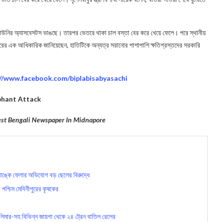
 ও ছাউনির অ্যাসবেসটস ভাঙছে। তারপর ভেতরে থাকা চাল বস্তা বের করে খেয়ে ফেলে। পরে স্থানীয়
দফতরের এক আধিকারিক জানিয়েছেন, হাতিটিকে অন্যত্র সরানোর পাশাপাশি ক্ষতিগ্রস্তদের সরকারি
://www.facebook.com/biplabisabyasachi
phant Attack
gest Bengali Newspaper In Midnapore
াঙ্কে ফেলার অভিযোগ বড় ছেলের বিরুদ্ধে
শ্চিম মেদিনীপুরের কৃষকের
মার-সহ বিভিন্ন জায়গা থেকে ২৪ ট্রেন বাতিল রেলের