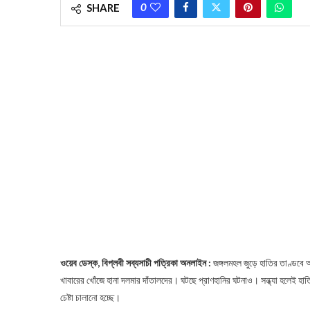
0
SHARE
ওয়েব ডেস্ক, বিপ্লবী সব্যসাচী পত্রিকা অনলাইন :
জঙ্গলমহল জুড়ে হাতির তাণ্ডবে 
খাবারের খোঁজে হানা দলমার দাঁতালদের। ঘটছে প্রাণহানির ঘটনাও। সন্ধ্যা হলেই 
চেষ্টা চালানো হচ্ছে।