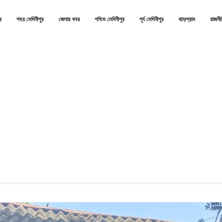
র
শহর মেদিনীপুর
জেলার খবর
পশ্চিম মেদিনীপুর
পূর্ব মেদিনীপুর
ঝাড়গ্রাম
রাজনী