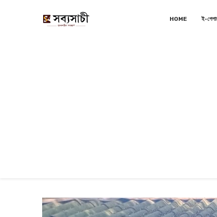
HOME
ই-পেপা