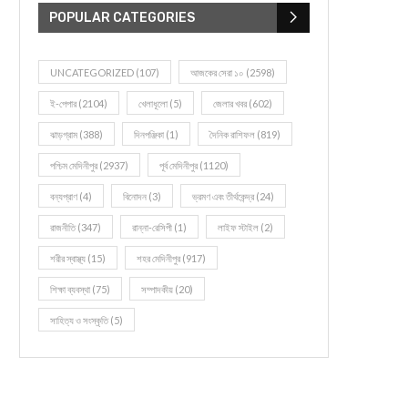
POPULAR CATEGORIES
UNCATEGORIZED
(107)
আজকের সেরা ১০
(2598)
ই-পেপার
(2104)
খেলাধূলো
(5)
জেলার খবর
(602)
ঝাড়গ্রাম
(388)
দিনপঞ্জিকা
(1)
দৈনিক রাশিফল
(819)
পশ্চিম মেদিনীপুর
(2937)
পূর্ব মেদিনীপুর
(1120)
বন্যপ্রাণ
(4)
বিনোদন
(3)
ভ্রমণ এবং তীর্থকেন্দ্র
(24)
রাজনীতি
(347)
রান্না-রেসিপী
(1)
লাইফ স্টাইল
(2)
শরীর স্বাস্থ্য
(15)
শহর মেদিনীপুর
(917)
শিক্ষা ব্যবস্থা
(75)
সম্পাদকীয়
(20)
সাহিত্য ও সংস্কৃতি
(5)