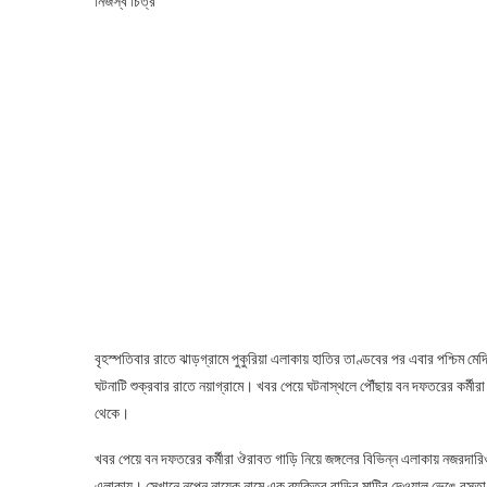
নিজস্ব চিত্র
বৃহস্পতিবার রাতে ঝাড়গ্রামে পুকুরিয়া এলাকায় হাতির তাণ্ডবের পর এবার পশ্চিম মে
ঘটনাটি শুক্রবার রাতে নয়াগ্রামে। খবর পেয়ে ঘটনাস্থলে পৌঁছায় বন দফতরের কর্মীরা
থেকে।
খবর পেয়ে বন দফতরের কর্মীরা ঔরাবত গাড়ি নিয়ে জঙ্গলের বিভিন্ন এলাকায় নজরদারিও
এলাকায়। সেখানে নৃপেন নায়েক নামে এক ব্যক্তির বাড়ির মাটির দেওয়াল ভেঙে বস্তা ভ