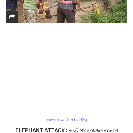
আজকের সেরা ১০
পশ্চিম মেদিনীপুর
ELEPHANT ATTACK : দলছুট হাতির তাণ্ডবে নাজেহাল