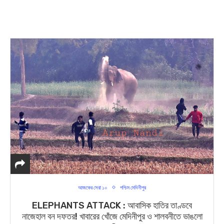
আজকের সেরা ১০
পশ্চিম মেদিনীপুর
ELEPHANTS ATTACK : আবাসিক হাতির তাণ্ডবে
নাজেহাল বন দফতর! খাবারের খোঁজে মেদিনীপুর ও শালবনীতে ভাঙলো