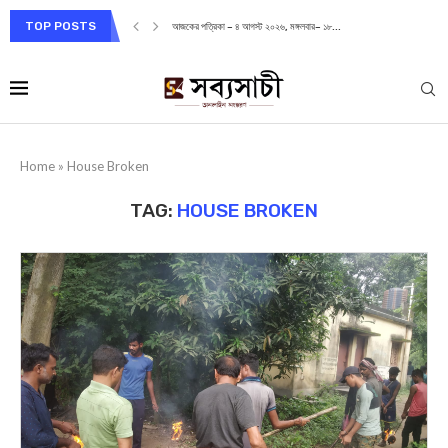
TOP POSTS
আজকের পত্রিকা – ৪ আগস্ট ২০২৬, মঙ্গলবার– ১৮...
Home
»
House Broken
TAG:
HOUSE BROKEN