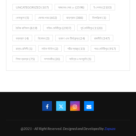
UNCATEGORIZED
(107)
আজকের সেরা ১০
(2598)
ই-পেপার
(2103)
খেলাধূলো
(5)
জেলার খবর
(602)
ঝাড়গ্রাম
(388)
দিনপঞ্জিকা
(1)
দৈনিক রাশিফল
(819)
পশ্চিম মেদিনীপুর
(2937)
পূর্ব মেদিনীপুর
(1120)
বন্যপ্রাণ
(4)
বিনোদন
(3)
ভ্রমণ এবং তীর্থকেন্দ্র
(24)
রাজনীতি
(347)
রান্না-রেসিপী
(1)
লাইফ স্টাইল
(2)
শরীর স্বাস্থ্য
(15)
শহর মেদিনীপুর
(917)
শিক্ষা ব্যবস্থা
(75)
সম্পাদকীয়
(20)
সাহিত্য ও সংস্কৃতি
(5)
@2021 - All Right Reserved. Designed and Developed by
Zapuza