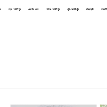
র
শহর মেদিনীপুর
জেলার খবর
পশ্চিম মেদিনীপুর
পূর্ব মেদিনীপুর
ঝাড়গ্রাম
রাজনী