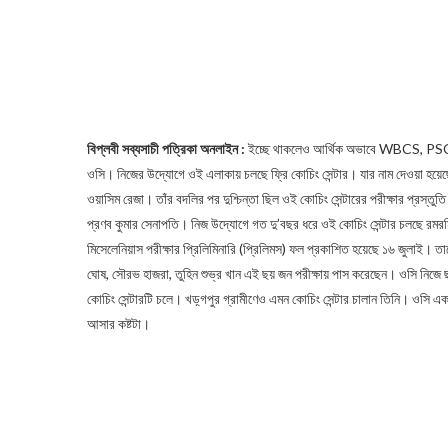
বিপ্লবী সব্যসাচী পত্রিকা অনলাইন :
ইচ্ছে থাকলেও আর্থিক অভাবে WBCS, PSC পরী
ওসি। নিজের উদ্যোগে ওই এলাকায় চলছে ফ্রি কোচিং সেন্টার। যার নাম দেওয়া হয
ওয়াসিম রেজা। তাঁর বদলির পর দুশ্চিন্তা ছিল ওই কোচিং সেন্টারের পরীক্ষার প্রস্তুত
প্রণব কুমার সেনাপতি। নিজ উদ্যোগে গত দু’বছর ধরে ওই কোচিং সেন্টার চলছে রমরম
মিসেলেনিয়াস পরীক্ষার প্রিলিমিনারি (প্রিলিমস) ফল প্রকাশিত হয়েছে ১৬ জুলাই। 
ঘোষ, সৌরভ হাজরা, তুহিন শুভ্র খান এই ছয় জন পরীক্ষায় পাস করেছেন। ওসি নিজে ছা
কোচিং সেন্টারটি চলে। খড়্গপুর গ্রামীণেও এমন কোচিং সেন্টার চালান তিনি। ওসি এ
আসার কষ্টটা।