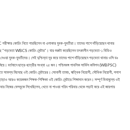
ক্ষার কোচিং নিতে পারছিলেন না এলাকার যুবক-যুবতীরা। তাদের পাশে দাঁড়িয়েছেন থানার
়েছে “গড়বেতা WBCS কোচিং সেন্টার”। যার শুরুটা করেছিলেন তৎকালীন গড়বেতা-১ বিডিও
ি নেওয়া যুবক-যুবতীদের। সেই দুশ্চিন্তা দূর করে তাদের পাশে দাঁড়িয়েছেন গড়বেতা থানার ওসি ডঃ
িয়ে। বর্তমানে ছাত্র-ছাত্রীর সংখ্যা ২৫ জন। পশ্চিমবঙ্গ পাবলিক সার্ভিস কমিশন (WBPSC)
তাতে সাফল্য মিলেছে ওই কোচিং সেন্টারের। সোনালী তামাং, ঋত্বিক নিয়োগী, সৌভিক নিয়োগী, পলাশ
ড়াও আরও কয়েকজন শিক্ষক-শিক্ষিকা ওই কোচিং সেন্টারে শিক্ষাদান করেন। সম্পূর্ণ বিনামূল্যে ওই
কবার নিজের ফেসবুকে লিখেছিলেন, খেতে না পাওয়া গরিব পরিবার থেকে লড়াই করে এই জায়গায়