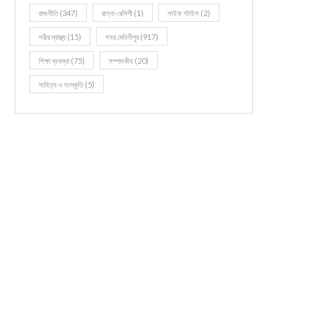
রাজনীতি
(347)
রান্না-রেসিপী
(1)
লাইফ স্টাইল
(2)
শরীর স্বাস্থ্য
(15)
শহর মেদিনীপুর
(917)
শিক্ষা ব্যবস্থা
(75)
সম্পাদকীয়
(20)
সাহিত্য ও সংস্কৃতি
(5)