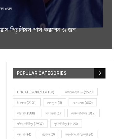
লেন ৬ জন
াস প্রিলিমস পাস করলেন ৬ জন
POPULAR CATEGORIES
UNCATEGORIZED
(107)
আজকের সেরা ১০
(2598)
ই-পেপার
(2104)
খেলাধূলো
(5)
জেলার খবর
(602)
ঝাড়গ্রাম
(388)
দিনপঞ্জিকা
(1)
দৈনিক রাশিফল
(819)
পশ্চিম মেদিনীপুর
(2937)
পূর্ব মেদিনীপুর
(1120)
বন্যপ্রাণ
(4)
বিনোদন
(3)
ভ্রমণ এবং তীর্থকেন্দ্র
(24)