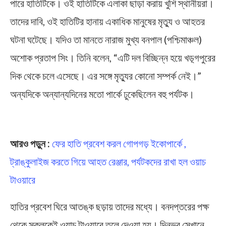
পারে হাতিটিকে। ওই হাতিটিকে এলাকা ছাড়া করায় খুশি স্থানীয়রা।
তাদের দাবি, ওই হাতিটির হানায় একাধিক মানুষের মৃত্যু ও আহতর
ঘটনা ঘটেছে। যদিও তা মানতে নারাজ মুখ্য বনপাল (পশ্চিমাঞ্চল)
অশোক প্রতাপ সিং। তিনি বলেন, “এটি দল বিচ্ছিন্ন হয়ে খড়্গপুরের
দিক থেকে চলে এসেছে। এর সঙ্গে মৃত্যুর কোনো সম্পর্ক নেই।”
অন্যদিকে অন্যান্যদিনের মতো পার্কে ঢুকেছিলেন বহু পর্যটক।
Elephant in Gopegarh Ecopark
আরও পড়ুন :
ফের হাতি প্রবেশ করল গোপগড় ইকোপার্কে ,
ট্রাঙ্কুলাইজ করতে গিয়ে আহত রেঞ্জার, পর্যটকদের রাখা হল ওয়াচ
টাওয়ারে
হাতির প্রবেশ ঘিরে আতঙ্ক ছড়ায় তাদের মধ্যে। বনদপ্তরের পক্ষ
থেকে সকলকেই ওয়াচ টাওয়ারে তুলে দেওয়া হয়। দিনভর সেখানে