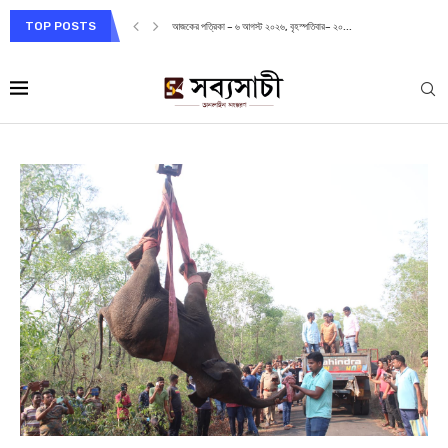
TOP POSTS
আজকের পত্রিকা – ৬ আগস্ট ২০২৬, বৃহস্পতিবার– ২০...