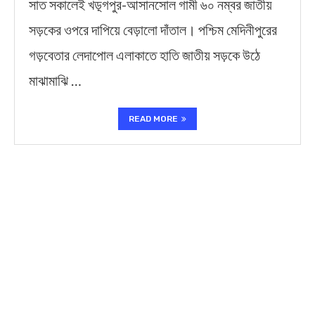
সাত সকালেই খড়্গপুর-আসানসোল গামী ৬০ নম্বর জাতীয়
সড়কের ওপরে দাপিয়ে বেড়ালো দাঁতাল। পশ্চিম মেদিনীপুরের
গড়বেতার লেদাপোল এলাকাতে হাতি জাতীয় সড়কে উঠে
মাঝামাঝি …
READ MORE