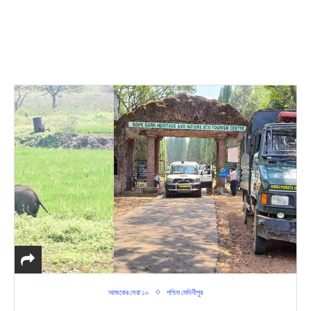
আজকের সেরা ১০
পশ্চিম মেদিনীপুর