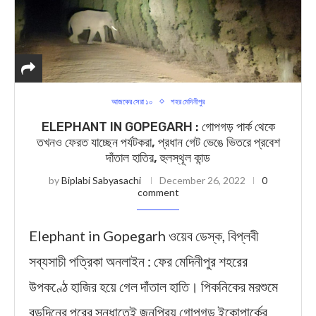
আজকের সেরা ১০
শহর মেদিনীপুর
ELEPHANT IN GOPEGARH : গোপগড় পার্ক থেকে
তখনও ফেরত যাচ্ছেন পর্যটকরা, প্রধান গেট ভেঙে ভিতরে প্রবেশ
দাঁতাল হাতির, হুলস্থূল কান্ড
by
Biplabi Sabyasachi
December 26, 2022
0
comment
Elephant in Gopegarh ওয়েব ডেস্ক, বিপ্লবী
সব্যসাচী পত্রিকা অনলাইন : ফের মেদিনীপুর শহরের
উপকণ্ঠে হাজির হয়ে গেল দাঁতাল হাতি। পিকনিকের মরশুমে
বড়দিনের পরের সন্ধাতেই জনপ্রিয় গোপগড় ইকোপার্কের