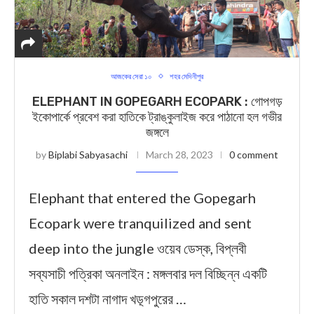
আজকের সেরা ১০
শহর মেদিনীপুর
ELEPHANT IN GOPEGARH ECOPARK : গোপগড়
ইকোপার্কে প্রবেশ করা হাতিকে ট্রাঙ্কুলাইজ করে পাঠানো হল গভীর
জঙ্গলে
by
Biplabi Sabyasachi
March 28, 2023
0 comment
Elephant that entered the Gopegarh
Ecopark were tranquilized and sent
deep into the jungle ওয়েব ডেস্ক, বিপ্লবী
সব্যসাচী পত্রিকা অনলাইন : মঙ্গলবার দল বিচ্ছিন্ন একটি
হাতি সকাল দশটা নাগাদ খড়্গপুরের …