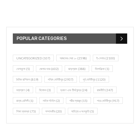
POPULAR CATEGORIES
UNCATEGORIZED
(107)
আজকের সেরা ১০
(2598)
ই-পেপার
(2100)
খেলাধূলো
(5)
জেলার খবর
(602)
ঝাড়গ্রাম
(388)
দিনপঞ্জিকা
(1)
দৈনিক রাশিফল
(819)
পশ্চিম মেদিনীপুর
(2937)
পূর্ব মেদিনীপুর
(1120)
বন্যপ্রাণ
(4)
বিনোদন
(3)
ভ্রমণ এবং তীর্থকেন্দ্র
(24)
রাজনীতি
(347)
রান্না-রেসিপী
(1)
লাইফ স্টাইল
(2)
শরীর স্বাস্থ্য
(15)
শহর মেদিনীপুর
(917)
শিক্ষা ব্যবস্থা
(75)
সম্পাদকীয়
(20)
সাহিত্য ও সংস্কৃতি
(5)