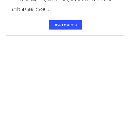
লোহার দরজা ভেঙে …
READ MORE