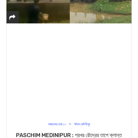
আজকের সেরা ১০
পশ্চিম মেদিনীপুর
PASCHIM MEDINIPUR : প্রখর রৌদ্রের তাপে ক্লান্ত