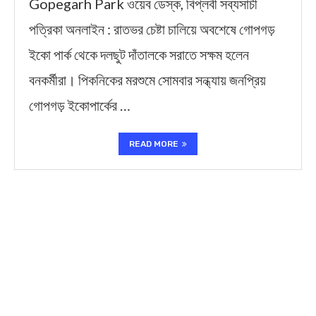
Gopegarh Park ওয়েব ডেস্ক, বিপ্লবী সব্যসাচী
পত্রিকা অনলাইন : রাতভর চেষ্টা চালিয়ে অবশেষে গোপগড়
ইকো পার্ক থেকে দলছুট দাঁতালকে সরাতে সক্ষম হলেন
বনকর্মীরা। পিকনিকের মরশুমে সোমবার সন্ধ্যায় জনপ্রিয়
গোপগড় ইকোপার্কের …
READ MORE