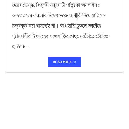
ওয়েব ডেস্ক, বিপ্লবী সব্যসাচী পত্রিকা অনলাইন :
বনদফতরের বারংবার নিষেধ সত্ত্বেও ঝুঁকি নিয়ে হাতিকে
উত্ত্যক্ত করা থামছেই না। বরং হাতি ঢুকলে দলবেঁধে
গ্রামবাসীরা উৎসাহের সঙ্গে হাতির পেছনে চেঁচাতে চেঁচাতে
হাতিকে …
READ MORE