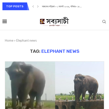
TOP POSTS
আজকের পত্রিকা – ১ আগস্ট ২০২৬, শনিবার– ১৫...
Home
»
Elephant news
TAG:
ELEPHANT NEWS