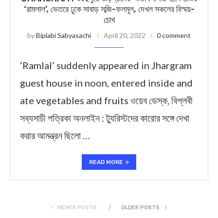
‘রামলাল’, ভেতরে ঢুকে সাবাড় সব্জি-ফলমূল, দেখল সকলের বিস্ময়-
চোখ
by
Biplabi Sabyasachi
April 20, 2022
0 comment
‘Ramlal’ suddenly appeared in Jhargram
guest house in noon, entered inside and
ate vegetables and fruits ওয়েব ডেস্ক, বিপ্লবী
সব্যসাচী পত্রিকা অনলাইন : ট্যুরিস্টদের কারোর সঙ্গে দেখা
করার আমন্ত্রন ছিলো …
READ MORE
NEWER POSTS
OLDER POSTS