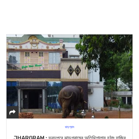
ঝাড়গ্রাম
JHARGRAM : ভরদুপুরে ঝাড়গ্রামের অতিথিশালায় হঠাৎ হাজির