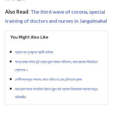
Also Read
:
The third wave of corona, special
training of doctors and nurses in Jangalmahal
You Might Also Like
প্রকাশ হল তৃণমূলের প্রার্থী তালিকা
আন্ত:রাজ্য বাইক চুরি চক্রে যুক্ত থাকার অভিযোগ, ঝাড়গ্রামের সাঁকরাইলে
গ্রেফতার ২
গোপীবল্লভপুরে ফসলের ক্ষেতে হাতির তাণ্ডব,দুশ্চিন্তায় কৃষক
ঝাড়গ্রাম সফরে সাংবাদিক বৈঠকে মুকুল রায় প্রসঙ্গে বিষ্ফোরক মন্তব্য শুভেন্দু
অধিকারীর