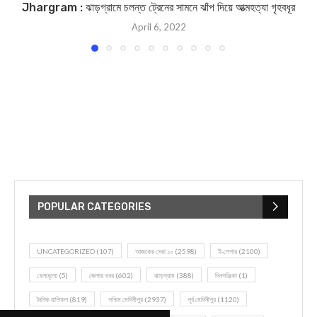
Jhargram : ঝাড়গ্রামে চলন্ত ট্রেনের সামনে ঝাঁপ দিয়ে আত্মহত্যা গৃহবধূর
April 6, 2022
POPULAR CATEGORIES
UNCATEGORIZED
(107)
আজকের সেরা ১০
(2598)
ই-পেপার
(2100)
খেলাধূলো
(5)
জেলার খবর
(602)
ঝাড়গ্রাম
(388)
দিনপঞ্জিকা
(1)
দৈনিক রাশিফল
(819)
পশ্চিম মেদিনীপুর
(2937)
পূর্ব মেদিনীপুর
(1120)