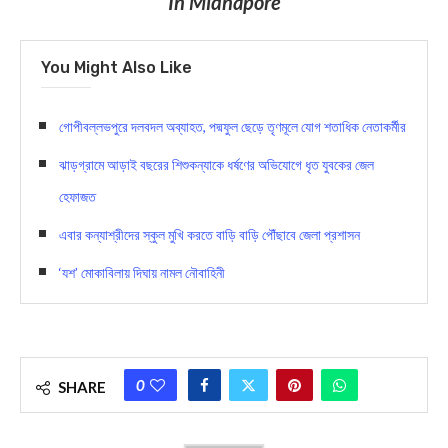
In Midnapore
You Might Also Like
গোপীবল্লভপুরে দলবদল অব্যাহত, পদ্মফুল ছেড়ে তৃণমূলে যোগ শতাধিক নেতাকর্মীর
ঝাড়গ্রামে আড়াই বছরের শিশুকন্যাকে ধর্ষণের অভিযোগে ধৃত যুবকের জেল
হেফাজত
এবার কন্যাশ্রীদের স্কুল মুখি করতে বাড়ি বাড়ি পৌঁছাবে জেলা প্রশাসন
‘যশ’ মোকাবিলায় দিঘায় নামল নৌবাহিনী
0
SHARE