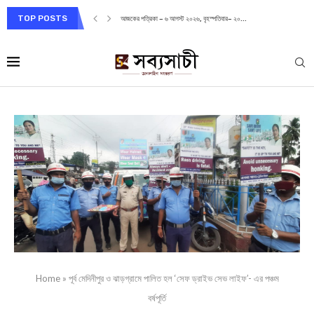
TOP POSTS
আজকের পত্রিকা – ৬ আগস্ট ২০২৬, বৃহস্পতিবার– ২০...
Home
»
পূর্ব মেদিনীপুর ও ঝাড়গ্রামে পালিত হল ‘সেফ ড্রাইভ সেভ লাইফ’- এর পঞ্চম
বর্ষপূর্তি