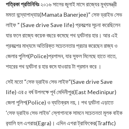
পত্রিকা প্রতিনিধিঃ
২০১৬ সালের জুলাই মাসে রাজ্যের মুখ্যমন্ত্রী
মমতা বন্দ্যোপাধ্যায়(Mamata Banerjee)” সেফ ড্রাইভ সেভ
লাইফ ” (Save drive Save life) প্রকল্পের সূচনা করেছিলেন
যার ফলে রাজ্যে কয়েক বছরে কমেছে পথ দুর্ঘটনার হার। আর এই
প্রকল্পের মাধ্যমে অতিরিক্ত সচেতনতার প্রচার করেছেন রাজ্য ও
জেলার পুলিশ(Police)প্রশাসন, যার সুফল মিলেছে হাতে নাতে,
শহরের পথ দুর্ঘটনা র হার কমে যাওয়ায় টা প্রমান করে ।
সেই মতো “সেফ ড্রাইভ সেভ লাইফ”(Save drive Save
life) এর ৫ বর্ষ উপলক্ষে পূর্ব মেদিনীপুর(East Medinipur)
জেলা পুলিশ(Police) ও ব্যতিক্রম নয়,। পথ দুর্ঘটনা এড়াতে
‘সেফ ড্রাইভ সেভ লাইভ’ স্লোগানকে সামনে সচেতনতা মূলক বাইক
র‍্যালি হল এগরায়(Egra)। এদিন এগরা ট্রাফিকের(Traffic)