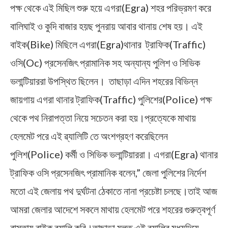
পক্ষ থেকে এই মিছিল শুরু হয়ে এগরা(Egra) শহর পরিভ্রমণ করে
বালিঘাই ও কুদি বাজার হয়ছ পুনরায় আবার থানায় শেষ হয়। এই
বাইক(Bike) মিছিলে এগরা(Egra)থানার ট্রাফিক(Traffic)
ওসি(Oc) প্রসেনজিৎ প্রামানিক সহ অন্যান্য পুলিশ ও সিভিক
ভলান্টিয়াররা উপস্থিত ছিলেন। তাছাড়া এদিন শহরের বিভিন্ন
জায়গায় এগরা থানার ট্রাফিক(Traffic) পুলিশের(Police) পক্ষ
থেকে পথ নিরাপত্তা নিয়ে সচেতন করা হয়।প্রত্যেকে মাথায়
হেলমেট পরে এই ৱ্যালিটি তে অংশগ্রহণ করেছিলেন
পুলিশ(Police) কর্মী ও সিভিক ভলান্টিয়াররা। এগরা(Egra) থানার
ট্রাফিক ওসি প্রসেনজিৎ প্রামানিক বলেন,” জেলা পুলিশের নির্দেশ
মতো এই জেলায় পথ দুর্ঘটনা ঠেকাতে নানা প্রচেষ্টা চলছে।তাই আজ
আমরা জেলার আদেশে সকলে মাথায় হেলমেট পরে শহরের গুরুত্বপূর্ণ
রাস্তায় বাইক র‍্যালি করি।তাছাড়া মূলত এই র‍্যালির মধ‍্যদিয়ে