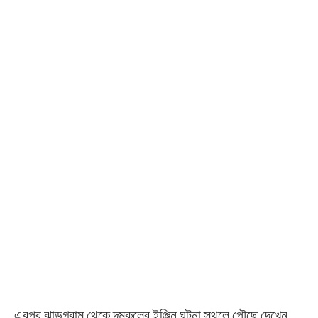
এরপর ঝাড়গ্রাম থেকে দমকলের ইঞ্জিন ঘটনা স্থলে পৌছে দেখেন