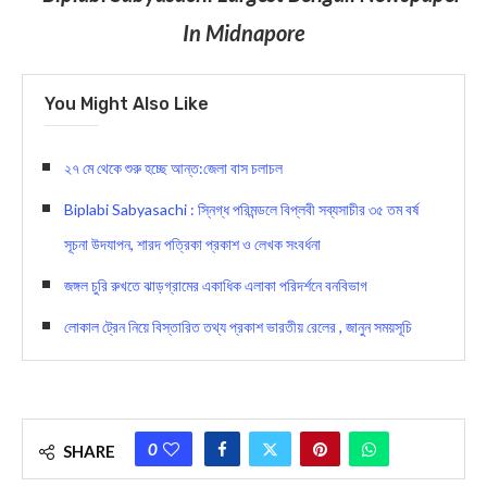
In Midnapore
You Might Also Like
২৭ মে থেকে শুরু হচ্ছে আন্ত:জেলা বাস চলাচল
Biplabi Sabyasachi : স্নিগ্ধ পরিমন্ডলে বিপ্লবী সব্যসাচীর ৩৫ তম বর্ষ
সূচনা উদযাপন, শারদ পত্রিকা প্রকাশ ও লেখক সংবর্ধনা
জঙ্গল চুরি রুখতে ঝাড়গ্রামের একাধিক এলাকা পরিদর্শনে বনবিভাগ
লোকাল ট্রেন নিয়ে বিস্তারিত তথ্য প্রকাশ ভারতীয় রেলের , জানুন সময়সূচি
0
SHARE