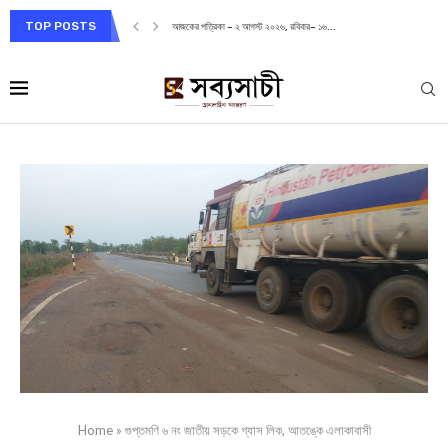
TOP POSTS
আজকের পত্রিকা – ২ আগস্ট ২০২৬, রবিবার– ১৬...
Home
»
গুপ্তমণি ৬ নং জাতীয় সড়কে গ্যাস লিক, আতঙ্কে এলাকাবাসী