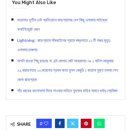
You Might Also Like
করোনার তৃতীয় ঢেউ প্রতিরোধে ঝাড়গ্রামের বেশ কিছু এলাকায় মাইক্রো
কনটেইনমেন্ট জোন
Lightning : ঝাড়গ্রামে সাঁকরাইলের গ্রামে বজ্রপাতে ১১ টি গরুর মৃত্যু,
এলাকায় চাঞ্চল্য
অশনি হাওয়া পিছু ছাড়ছে না ,দুই জেলায় মোট আক্রান্ত ৩৮। ঘাটাল মহকুমায়
২১,নারায়ণগড়ে ১০,করোনায় প্রথম খাতা খুলল খেজুরি। করোনা মুক্ত তকমা পেল
জেলা ঝাড়গ্রাম
পাঁচ বছরের ভালোবাসা ফিরে পাওয়ার দাবিতে যুবকের বাড়ির সামনে ধর্নায় প্রেমিকা
0
SHARE