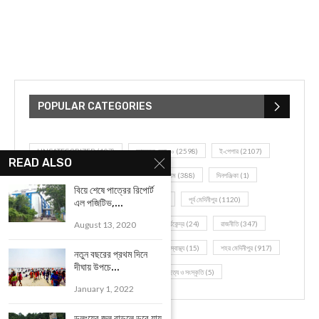
POPULAR CATEGORIES
UNCATEGORIZED
(107)
আজকের সেরা ১০
(2598)
ই-পেপার
(2107)
READ ALSO
খেলাধূলো
(5)
জেলার খবর
(602)
ঝাড়গ্রাম
(388)
দিনপঞ্জিকা
(1)
বিয়ে শেষে পাত্রের রিপোর্ট
দৈনিক রাশিফল
(819)
পশ্চিম মেদিনীপুর
(2937)
পূর্ব মেদিনীপুর
(1120)
এল পজিটিভ,...
August 13, 2020
বন্যপ্রাণ
(4)
বিনোদন
(3)
ভ্রমণ এবং তীর্থকেন্দ্র
(24)
রাজনীতি
(347)
রান্না-রেসিপী
(1)
লাইফ স্টাইল
(2)
শরীর স্বাস্থ্য
(15)
শহর মেদিনীপুর
(917)
নতুন বছরের প্রথম দিনে
দীঘায় উপচে...
শিক্ষা ব্যবস্থা
(75)
সম্পাদকীয়
(20)
সাহিত্য ও সংস্কৃতি
(5)
January 1, 2022
ডুলুংয়ের জল বাড়লে ডুবে যায়