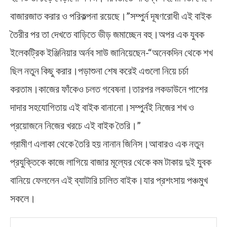
বাজারজাত করার ও পরিকল্পনা রয়েছে।”সম্পুর্ন দূষণরোধী এই বাইক
তৈরীর পর তা দেখতে বাড়িতে ভীড় জমাচ্ছেন বহু।অপর এক যুবক
ইলেকট্রিক ইঞ্জিনিয়ার অর্নব সাউ জানিয়েছেন-“অনেকদিন থেকে শখ
ছিল নতুন কিছু করার।পড়াশুনা শেষ করেই এগুলো নিয়ে চর্চা
করতাম।কাজের ফাঁকেও চলত গবেষনা।তারপর লকডাউনে পাশের
দাদার সহযোগিতায় এই বাইক বানানো।সম্পুর্নই নিজের শখ ও
প্রয়োজনে নিজের খরচে এই বাইক তৈরি।”
গ্রামীণ এলাকা থেকে তৈরি হয় নানান জিনিস।আবারও এক নতুন
প্রযুক্তিকে কাজে লাগিয়ে বাজার মূল্যের থেকে কম টাকায় দুই যুবক
বানিয়ে ফেললেন এই ব্যাটারি চালিত বাইক।যার প্রশংসায় পঞ্চমুখ
সকলে।