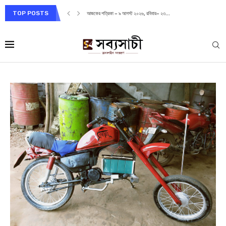
TOP POSTS
আজকের পত্রিকা – ৯ আগস্ট ২০২৬, রবিবার– ২৩...