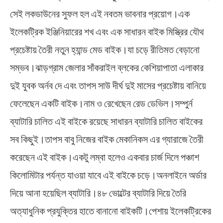
সেই লকডাউনের সুফল হল এই নবতম ভাবনার প্রয়োগ।এক
ইলেকট্রিক ইঞ্জিনিয়ারের শখ এবং এক সাধারন বাইক মিস্ত্রির যৌথ
প্রচেষ্টায় তৈরী নতুন হ্যান্ড মেড বাইক।যা চড়ে রীতিমত বেড়ানো
সম্ভব।ঝাড়গ্রাম জেলার সাঁকরাইল ব্লকের কেশিয়াপাতা এলাকার
দুই যুবক অর্নব দে এবং তাপস সাউ দীর্ঘ দুই মাসের প্রচেষ্টায় বানিয়ে
ফেলেছেন একটি বাইক।নাম ও রেখেছেন রেড ডেভিল।সম্পুর্ন
ব্যাটারি চালিত এই বাইকে রয়েছে সাধারন ব্যাটারি চালিত বাইকের
সব কিছুই।তাপস বাবু নিজের বাইক মেকানিকস এর গ্যারাজে তৈরী
করেছেন এই বাইক।একটু লম্বা হলেও একবার চার্জ দিলে পঞ্চাশ
কিলোমিটার পর্যন্ত যাওয়া যাবে এই বাইকে চড়ে।অনলাইনে অর্ডার
দিয়ে আনা হয়েছিল ব্যাটারি।৪৮ ভোল্টের ব্যাটারি দিয়ে তৈরি
অত্যাধুনিক প্রযুক্তির হাতে বানানো বাইকটি।পেশায় ইলেকট্রিকের