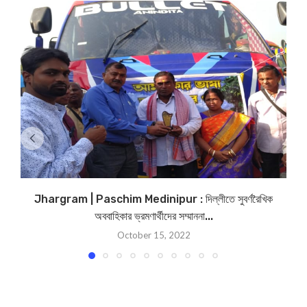
Jhargram | Paschim Medinipur : দিল্লীতে সুবর্ণরৈখিক
S
অববাহিকার ভ্রমণার্থীদের সম্মাননা...
October 15, 2022