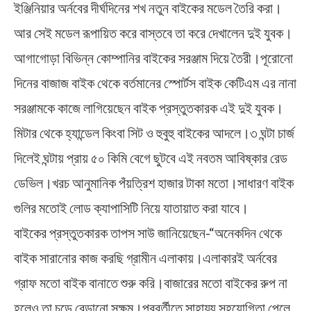
ইঞ্জিনিয়ার অর্নবের দীর্ঘদিনের শখ নতুন বাইকের মডেল তৈরি করা।
আর সেই মডেল রূপায়িত করে বাস্তবে তা করে দেখালেন দুই যুবক।
আগাগোড়া বিভিন্ন কোম্পানির বাইকের সরঞ্জাম দিয়ে তৈরী।পূরোনো
দিনের বাজাজ বাইক থেকে বর্তমানের স্পোর্টস বাইক কেটিএম এর নানা
সরঞ্জামকে কাজে লাগিয়েছেন বাইক প্রস্তুতকারক এই দুই যুবক।
মিটার থেকে হ্যান্ডেল কিংবা সিট ও হুবুহু বাইকের আদলে।৩ ঘন্টা চার্জ
দিলেই ঘন্টায় প্রায় ৫০ কিমি বেগে ছুটবে এই নবতম আবিষ্কার রেড
ডেভিল।খরচ আনুমানিক পঁয়ত্রিশ হাজার টাকা মতো।সাধারণ বাইক
গুলির মতোই লোড ক্যাপাসিটি নিয়ে যাতায়াত করা যাবে।
বাইকের প্রস্তুতকারক তাপস সাউ জানিয়েছেন-“অনেকদিন থেকে
বাইক সারানোর কাজ করছি গ্রামীন এলাকায়।এলাকারই অর্নবের
গ্রাফ মতো বাইক বানাতে শুরু করি।বাজারের মতো বাইকের রুপ না
হলেও তা চড়ে বেড়ানো সক্ষম।পরবর্তীতে সাহায্য সহযোগিতা পেলে