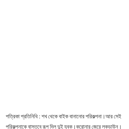
পত্রিকা প্রতিনিধি : শখ থেকে বাইক বানানোর পরিকল্পনা।আর সেই
পরিকল্পনাকে বাস্তবে রূপ দিল দুই যুবক।করোনার জেরে লকডাউন।