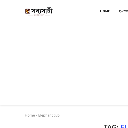
HOME
ই-পেপা
Home
»
Elephant cub
TAG:
E