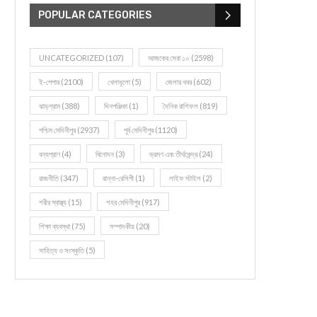
POPULAR CATEGORIES
UNCATEGORIZED
(107)
আজকের সেরা ১০
(2598)
ই-পেপার
(2100)
খেলাধূলো
(5)
জেলার খবর
(602)
ঝাড়গ্রাম
(388)
দিনপঞ্জিকা
(1)
দৈনিক রাশিফল
(819)
পশ্চিম মেদিনীপুর
(2937)
পূর্ব মেদিনীপুর
(1120)
বন্যপ্রাণ
(4)
বিনোদন
(3)
ভ্রমণ এবং তীর্থকেন্দ্র
(24)
রাজনীতি
(347)
রান্না-রেসিপী
(1)
লাইফ স্টাইল
(2)
শরীর স্বাস্থ্য
(15)
শহর মেদিনীপুর
(917)
শিক্ষা ব্যবস্থা
(75)
সম্পাদকীয়
(20)
সাহিত্য ও সংস্কৃতি
(5)