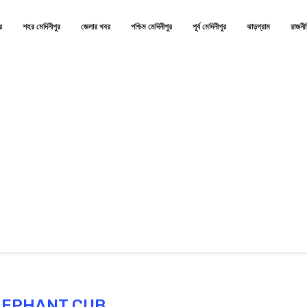
র
শহর মেদিনীপুর
জেলার খবর
পশ্চিম মেদিনীপুর
পূর্ব মেদিনীপুর
ঝাড়গ্রাম
রাজনী
LEPHANT CUB