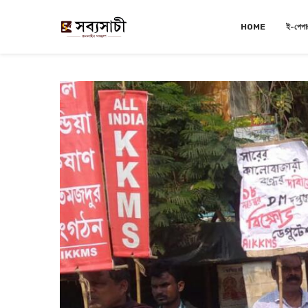
HOME
ই-পেপা