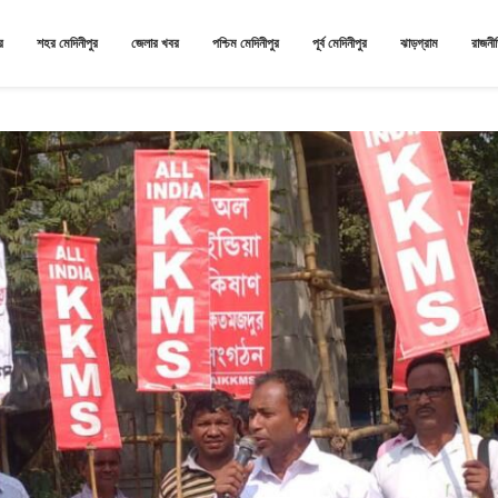
র
শহর মেদিনীপুর
জেলার খবর
পশ্চিম মেদিনীপুর
পূর্ব মেদিনীপুর
ঝাড়গ্রাম
রাজনী