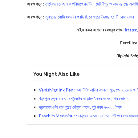
আরও পড়ুন :
পেট্রোলে ভেজাল ও পরিমাণে গড়মিল! মেদিনীপুর ও ঝাড়গ্রামের একাধিক
আরও পড়ুন :
তৃণমূলের গোষ্ঠী সংঘর্ষের পরদিনই কেশপুরে উদ্ধার ২৫ টি তাজা বোমা
লাইক করুন আমাদের ফেসবুক পেজ-
https
Fertiliz
– Biplabi Sab
You Might Also Like
Vanishing Ink Pen : ভ্যানিসিং কালির কামাল! মুছে গেল চেকে লেখা টাক
খড়্গপুরে হুক্কাবার ও রেস্টুরেন্টের আড়ালে ‘মদের আসর’, গ্রেফতার ৪
প্রকাশ্যে গুলি খড়্গপুরের পেট্রল পাম্পে, লুঠ নগদ ৭০০০০ টাকা
Paschim Medinipur : মানুষের ‘অত্যাচারে’ ভরা নদী পার হয়ে সদ্যোজাতক