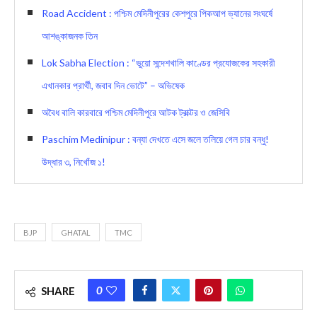
Road Accident : পশ্চিম মেদিনীপুরের কেশপুরে পিকআপ ভ্যানের সংঘর্ষে
আশঙ্কাজনক তিন
Lok Sabha Election : “ভুয়ো সন্দেশখালি কাণ্ডের প্রযোজকের সহকারী
এখানকার প্রার্থী, জবাব দিন ভোটে” – অভিষেক
অবৈধ বালি কারবারে পশ্চিম মেদিনীপুরে আটক ট্রাক্টর ও জেসিবি
Paschim Medinipur : বন্যা দেখতে এসে জলে তলিয়ে গেল চার বন্ধু!
উদ্ধার ৩, নিখোঁজ ১!
BJP
GHATAL
TMC
0
SHARE