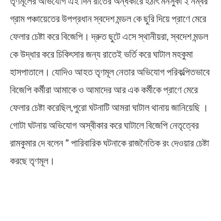
তৃণমূলের অভিযোগ এই দিন রাতের অন্ধকারে হঠাৎ মনসুকা ২ নম্বর
গ্রাম পঞ্চায়েতের উপপ্রধান স্বদেশ মন্ডল কে ছুরি দিয়ে প্রাণে মেরে
ফেলার চেষ্টা করে বিজেপি। দ্রুত ছুটে এসে স্থানীয়রা, স্বদেশ মন্ডল
কে উদ্ধার করে চিকিৎসার জন্য রাতেই ভর্তি করে ঘাটাল মহকুমা
হাসপাতালে। যোদিও আহত তৃণমূল নেতার অভিযোগ পরিকল্পিতভাবে
বিজেপি কর্মীরা আমাকে ও আমাদের আর এক কর্মীকে প্রাণে মেরে
ফেলার চেষ্টা করেছিল,পুরো ঘটনাটি আমরা ঘাটাল থানায় জানিয়েছি ।
গোটা ঘটনায় অভিযোগ অস্বীকার করে ঘাটালে বিজেপি নেতৃত্বের
রামকুমার দে বলেন ” পারিবারিক ঘটনাকে রাজনৈতিক রং দেওয়ার চেষ্টা
করছে তৃণমূল।