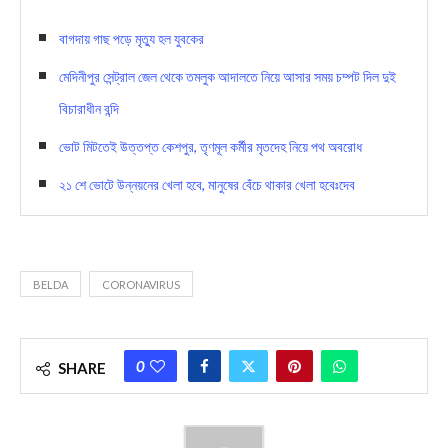
বাগদায় গাছ পড়ে মৃত্যু হল যুবকের
মেদিনীপুর সেন্ট্রাল জেল থেকে তমলুক আদালতে নিয়ে আসার সময় চম্পট দিল দুই
বিচারাধীন বন্দি
ভোট মিটতেই উত্তপ্ত কেশপুর, তৃণমূল কর্মীর মৃতদেহ নিয়ে পথ অবরোধ
২১ শে ভোটে উন্নয়নের খেলা হবে, মানুষের বেঁচে থাকার খেলা হবেঃদেব
BELDA
CORONAVIRUS
0
SHARE