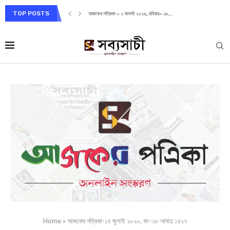
TOP POSTS
আজকের পত্রিকা – ২ আগস্ট ২০২৬, রবিবার– ১৬...
Home
»
আজকের পত্রিকা-১৪ জুলাই ২০২০, বাং-২৮ আষাঢ় ১৪২৭