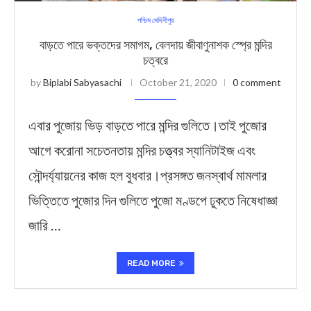
পশ্চিম মেদিনীপুর
বাড়তে পারে ভক্তদের সমাগম, বেলদায় জীবাণুনাশক স্প্রে মন্দির
চত্বরে
by
Biplabi Sabyasachi
October 21, 2020
0 comment
এবার পুজোয় ভিড় বাড়তে পারে মন্দির গুলিতে।তাই পুজোর
আগে করোনা সচেতনতায় মন্দির চত্ত্বর স্যানিটাইজ এবং
সৌন্দর্য্যায়নের কাজ হল বুধবার।প্রসঙ্গত জনস্বার্থ মামলার
ভিত্তিতে পুজোর দিন গুলিতে পুজো মণ্ডপে ঢুকতে নিষেধাজ্ঞা
জারি …
READ MORE