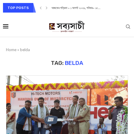
TOP POSTS
আজকের পত্রিকা – ১ আগস্ট ২০২৬, শনিবার– ১৫...
Home
»
belda
TAG:
BELDA