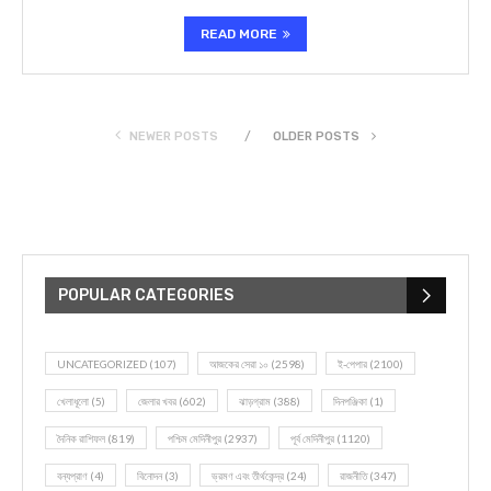
READ MORE
NEWER POSTS
OLDER POSTS
POPULAR CATEGORIES
UNCATEGORIZED
(107)
আজকের সেরা ১০
(2598)
ই-পেপার
(2100)
খেলাধূলো
(5)
জেলার খবর
(602)
ঝাড়গ্রাম
(388)
দিনপঞ্জিকা
(1)
দৈনিক রাশিফল
(819)
পশ্চিম মেদিনীপুর
(2937)
পূর্ব মেদিনীপুর
(1120)
বন্যপ্রাণ
(4)
বিনোদন
(3)
ভ্রমণ এবং তীর্থকেন্দ্র
(24)
রাজনীতি
(347)