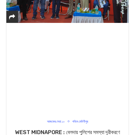
আজকের সেরা ১০
পশ্চিম মেদিনীপুর
WEST MIDNAPORE : বেলদায় পুলিশের সমস্যা দূরীকরণে