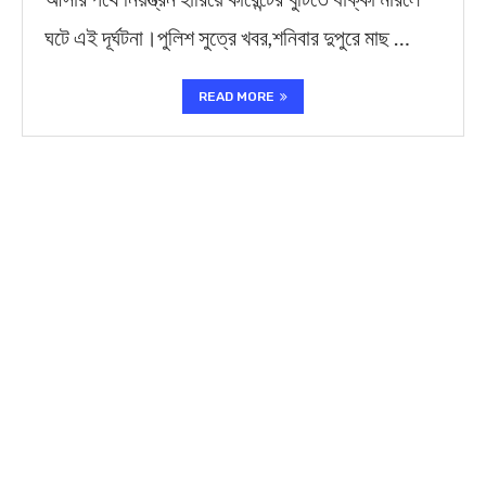
ঘটে এই দূর্ঘটনা।পুলিশ সুত্রে খবর,শনিবার দুপুরে মাছ …
READ MORE