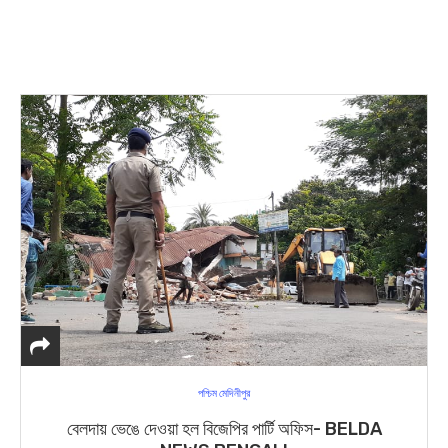
পশ্চিম মেদিনীপুর
বেলদায় ভেঙে দেওয়া হল বিজেপির পার্টি অফিস- BELDA