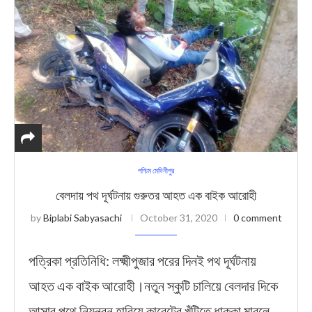
পশ্চিম মেদিনীপুর
বেলদায় পথ দূর্ঘটনায় গুরুতর আহত এক বাইক আরোহী
by
Biplabi Sabyasachi
October 31, 2020
0 comment
পত্রিকা প্রতিনিধি: লক্ষ্মীপুজার পরের দিনই পথ দূর্ঘটনায়
আহত এক বাইক আরোহী।নতুন স্কুটি চালিয়ে বেলদার দিকে
আসার পথে নিয়ন্ত্রন হারিয়ে কারেন্টের খুঁটিতে ধাক্কা মারলে