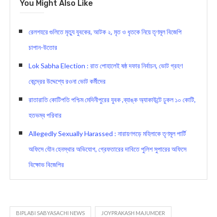
You Might Also Like
রেলশহরে গুলিতে মৃত্যু যুবকের, আটক ২, মৃত ও ধৃতকে নিয়ে তৃণমূল বিজেপি
চাপান-উতোর
Lok Sabha Election : রাত পোহালেই ষষ্ঠ দফার নির্বাচন, ভোট গ্রহণ
কেন্দ্রের উদ্দেশ্যে রওনা ভোট কর্মীদের
রাতারাতি কোটিপতি পশ্চিম মেদিনীপুরের যুবক ,ব্যাঙ্ক অ্যাকাউন্টে ঢুকল ১০ কোটি,
হতভম্ব পরিবার
Allegedly Sexually Harassed : নারায়ণগড়ে মহিলাকে তৃণমূল পার্টি
অফিসে যৌন হেনস্থার অভিযোগ, গ্রেফতারের দাবিতে পুলিশ সুপারের অফিসে
বিক্ষোভ বিজেপির
BIPLABI SABYASACHI NEWS
JOYPRAKASH MAJUMDER