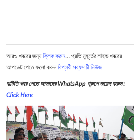
আরও খবরের জন্য
ক্লিক করুন
… প্রতি মুহূর্তের লাইভ খবরের
আপডেট পেতে ফলো করুন
বিপ্লবী সব্যসাচী নিউজ
ঝটিতি খবর পেতে আমাদের WhatsApp গ্রুপে জয়েন করুন :
Click Here