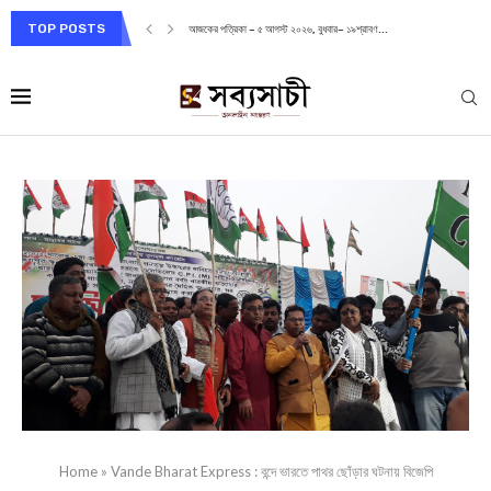
TOP POSTS
আজকের পত্রিকা – ৫ আগস্ট ২০২৬, বুধবার– ১৯শ্রাবণ...
Home
»
Vande Bharat Express : বন্দে ভারতে পাথর ছোঁড়ার ঘটনায় বিজেপি