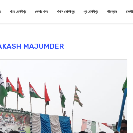
র
শহর মেদিনীপুর
জেলার খবর
পশ্চিম মেদিনীপুর
পূর্ব মেদিনীপুর
ঝাড়গ্রাম
রাজনী
AKASH MAJUMDER