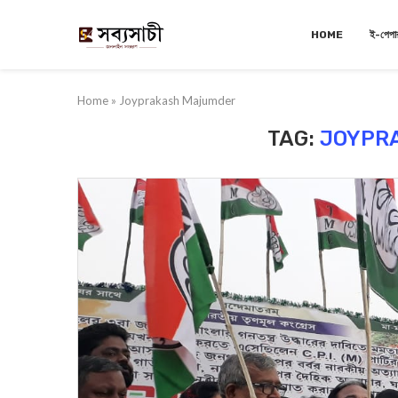
HOME
ই-পেপা
Home
»
Joyprakash Majumder
TAG:
JOYPR