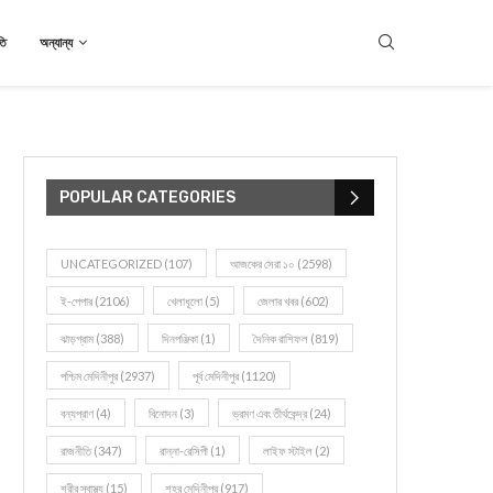
তি
অন্যান্য
POPULAR CATEGORIES
UNCATEGORIZED
(107)
আজকের সেরা ১০
(2598)
ই-পেপার
(2106)
খেলাধূলো
(5)
জেলার খবর
(602)
ঝাড়গ্রাম
(388)
দিনপঞ্জিকা
(1)
দৈনিক রাশিফল
(819)
পশ্চিম মেদিনীপুর
(2937)
পূর্ব মেদিনীপুর
(1120)
বন্যপ্রাণ
(4)
বিনোদন
(3)
ভ্রমণ এবং তীর্থকেন্দ্র
(24)
রাজনীতি
(347)
রান্না-রেসিপী
(1)
লাইফ স্টাইল
(2)
শরীর স্বাস্থ্য
(15)
শহর মেদিনীপুর
(917)