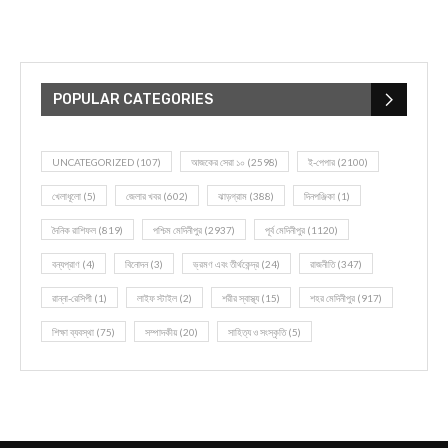
POPULAR CATEGORIES
UNCATEGORIZED
(107)
আজকের সেরা ১০
(2598)
ই-পেপার
(2100)
খেলাধূলো
(5)
জেলার খবর
(602)
ঝাড়গ্রাম
(388)
দিনপঞ্জিকা
(1)
দৈনিক রাশিফল
(819)
পশ্চিম মেদিনীপুর
(2937)
পূর্ব মেদিনীপুর
(1120)
বন্যপ্রাণ
(4)
বিনোদন
(3)
ভ্রমণ এবং তীর্থকেন্দ্র
(24)
রাজনীতি
(347)
রান্না-রেসিপী
(1)
লাইফ স্টাইল
(2)
শরীর স্বাস্থ্য
(15)
শহর মেদিনীপুর
(917)
শিক্ষা ব্যবস্থা
(75)
সম্পাদকীয়
(20)
সাহিত্য ও সংস্কৃতি
(5)