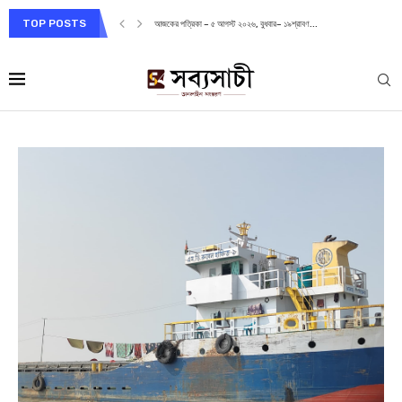
TOP POSTS
আজকের পত্রিকা – ৫ আগস্ট ২০২৬, বুধবার– ১৯শ্রাবণ...