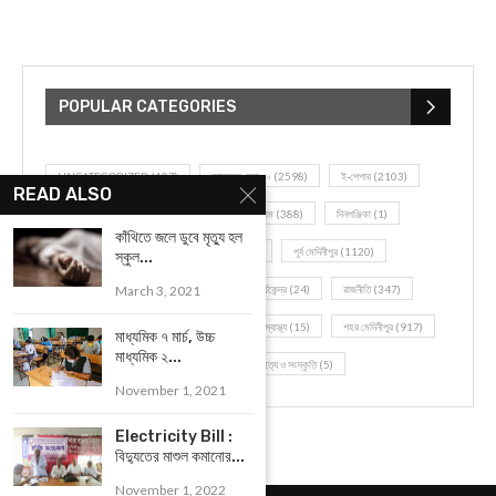
POPULAR CATEGORIES
UNCATEGORIZED
(107)
আজকের সেরা ১০
(2598)
ই-পেপার
(2103)
READ ALSO
খেলাধূলো
(5)
জেলার খবর
(602)
ঝাড়গ্রাম
(388)
দিনপঞ্জিকা
(1)
কাঁথিতে জলে ডুবে মৃত্যু হল
দৈনিক রাশিফল
(819)
পশ্চিম মেদিনীপুর
(2937)
পূর্ব মেদিনীপুর
(1120)
স্কুল...
March 3, 2021
বন্যপ্রাণ
(4)
বিনোদন
(3)
ভ্রমণ এবং তীর্থকেন্দ্র
(24)
রাজনীতি
(347)
রান্না-রেসিপী
(1)
লাইফ স্টাইল
(2)
শরীর স্বাস্থ্য
(15)
শহর মেদিনীপুর
(917)
মাধ্যমিক ৭ মার্চ, উচ্চ
মাধ্যমিক ২...
শিক্ষা ব্যবস্থা
(75)
সম্পাদকীয়
(20)
সাহিত্য ও সংস্কৃতি
(5)
November 1, 2021
Electricity Bill :
বিদ্যুতের মাশুল কমানোর...
November 1, 2022