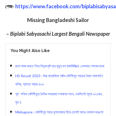
পেজ-
https://www.facebook.com/biplabisabyasa
Missing Bangladeshi Sailor
– Biplabi Sabyasachi Largest Bengali Newspaper
You Might Also Like
ছাদে কাজ করতে গিয়ে বিদ্যুৎপৃষ্ট হয়ে মৃত্যু হল রাজমিস্ত্রির ,এলাকায় শোকের ছায়া
HS Result 2023 : উচ্চ মাধ্যমিকে অষ্টম মেদিনীপুর শহরের সৈয়দ শাকলাইন
কবির, প্রাপ্ত নম্বর ৪৮৯
পূর্ব -পশ্চিম মেদিনীপুরে দৈনিক সংক্রমণে সামান্য পতন, একদিনেই সুস্থ ৬৩১জন,
মৃত ৪
Midnapore : মেদিনীপুর শহরে বুলডোজার দিয়ে চোলাই মদের দোকান ভাঙলো