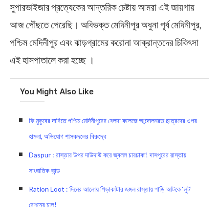
সুপারভাইজার প্রত্যেকের আন্তরিক চেষ্টায় আমরা এই জায়গায়
আজ পৌঁছতে পেরেছি। অবিভক্ত মেদিনীপুর অধুনা পূর্ব মেদিনীপুর,
পশ্চিম মেদিনীপুর এবং ঝাড়গ্রামের করোনা আক্রান্তদের চিকিৎসা
এই হাসপাতালে করা হচ্ছে ।
You Might Also Like
ফি মুকুবের দাবিতে পশ্চিম মেদিনীপুরের বেলদা কলেজে আন্দোলনরত ছাত্রদের ওপর
হামলা, অভিযোগ শাসকদলের বিরুদ্ধে
Daspur : রাস্তার উপর দাউদাউ করে জ্বলল চারচাকা! দাসপুরের রাস্তায়
সাংঘাতিক কান্ড
Ration Loot : দিনের আলোয় পিড়াকাটার জঙ্গল রাস্তায় গাড়ি আটকে ‘লুট’
রেশনের চাল!