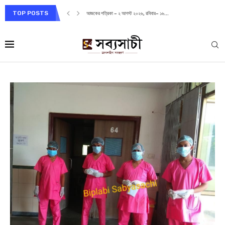
TOP POSTS
আজকের পত্রিকা – ২ আগস্ট ২০২৬, রবিবার– ১৬...