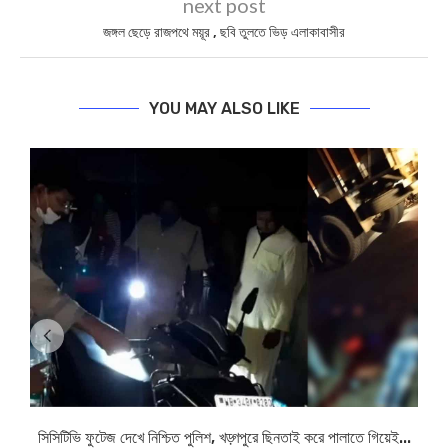
next post
জঙ্গল ছেড়ে রাজপথে ময়ূর , ছবি তুলতে ভিড় এলাকাবাসীর
YOU MAY ALSO LIKE
সিসিটিভি ফুটেজ দেখে নিশ্চিত পুলিশ, খড়্গপুরে ছিনতাই করে পালাতে গিয়েই...