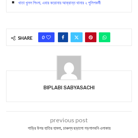
খাতা খুলল পিংলা, এবার করোনায় আক্রান্ত থানার ২ পুলিশকর্মী
0
SHARE
BIPLABI SABYASACHI
previous post
গাড়ির উপর হাতির হামলা, চাঞ্চল্য ছড়ালো গড়শালবনি এলাকায়