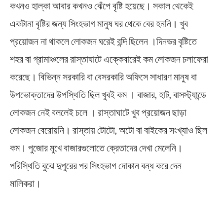
কখনও হাল্কা আবার কখনও ঝেঁপে বৃষ্টি হয়েছে। সকাল থেকেই
একটানা বৃষ্টির জন্য সিংহভাগ মানুষ ঘর থেকে বের হননি। খুব
প্রয়োজন না থাকলে লোকজন ঘরেই বন্দি ছিলেন ।দিনভর বৃষ্টিতে
শহর বা গ্রামাঞ্চলের রাস্তাঘাটে এক্কেবারেই কম লোকজন চলাফেরা
করেছে। বিভিন্ন সরকারি বা বেসরকারি অফিসে সাধারণ মানুষ বা
উপভোক্তাদের উপস্থিতি ছিল খুবই কম । বাজার, হাট, বাসস্ট্যান্ডে
লোকজন নেই বললেই চলে । রাস্তাঘাটে খুব প্রয়োজন ছাড়া
লোকজন বেরোয়নি। রাস্তায় টোটো, অটো বা বাইকের সংখ্যাও ছিল
কম। পুজোর মুখে বাজারগুলোতে ক্রেতাদের দেখা মেলেনি।
পরিস্থিতি বুঝে দুপুরের পর সিংহভাগ দোকান বন্ধ করে দেন
মালিকরা।
Heavy Rain