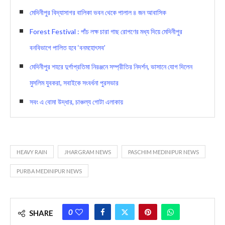
মেদিনীপুর বিদ্যাসাগর বালিকা ভবন থেকে পালাল ৪ জন আবাসিক
Forest Festival : পাঁচ লক্ষ চারা গাছ রোপণের মধ্য দিয়ে মেদিনীপুর
বনবিভাগে পালিত হবে ‘বনমহোৎসব’
মেদিনীপুর শহরে দুর্গাপ্রতিমা নিরঞ্জনে সম্প্রীতির নিদর্শন, ভাসানে যোগ দিলেন
মুসলিম যুবকরা, সবাইকে সংবর্ধনা পুরসভার
সবং এ বোমা উদ্ধার, চাঞ্চল্য গোটা এলাকায়
HEAVY RAIN
JHARGRAM NEWS
PASCHIM MEDINIPUR NEWS
PURBA MEDINIPUR NEWS
0
SHARE