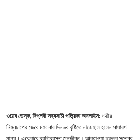
ওয়েব ডেস্ক, বিপ্লবী সব্যসাচী পত্রিকা অনলাইন:
গভীর
নিম্নচাপের জেরে মঙ্গলবার দিনভর বৃষ্টিতে নাজেহাল হলেন সাধারণ
মানুষ। একেবারে ব্যতিব্যস্ত জনজীবন। আবহাওয়া দফতর সূত্রের