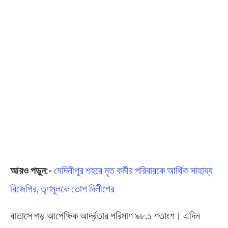
আরও পড়ুন:-
মেদিনীপুর শহরে মৃত কর্মীর পরিবারকে আর্থিক সাহায্য
বিজেপির, তৃণমূলকে তোপ দিলীপের
বাতাসে গড় আপেক্ষিক আর্দ্রতার পরিমাণ ৯৮.১ শতাংশ। এদিন