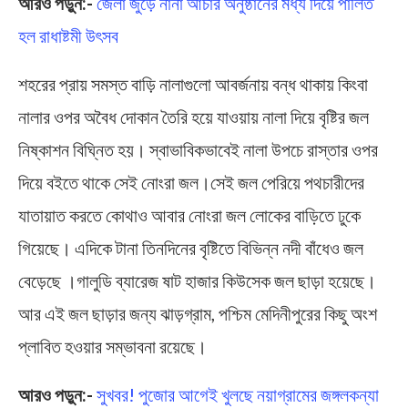
আরও পড়ুন:-
জেলা জুড়ে নানা আচার অনুষ্ঠানের মধ্য দিয়ে পালিত
হল রাধাষ্টমী উৎসব
শহরের প্রায় সমস্ত বাড়ি নালাগুলো আবর্জনায় বন্ধ থাকায় কিংবা
নালার ওপর অবৈধ দোকান তৈরি হয়ে যাওয়ায় নালা দিয়ে বৃষ্টির জল
নিষ্কাশন বিঘ্নিত হয়। স্বাভাবিকভাবেই নালা উপচে রাস্তার ওপর
দিয়ে বইতে থাকে সেই নোংরা জল।সেই জল পেরিয়ে পথচারীদের
যাতায়াত করতে কোথাও আবার নোংরা জল লোকের বাড়িতে ঢুকে
গিয়েছে। এদিকে টানা তিনদিনের বৃষ্টিতে বিভিন্ন নদী বাঁধেও জল
বেড়েছে ।গালুডি ব্যারেজ ষাট হাজার কিউসেক জল ছাড়া হয়েছে।
আর এই জল ছাড়ার জন্য ঝাড়গ্রাম, পশ্চিম মেদিনীপুরের কিছু অংশ
প্লাবিত হওয়ার সম্ভাবনা রয়েছে।
আরও পড়ুন:-
সুখবর! পুজোর আগেই খুলছে নয়াগ্রামের জঙ্গলকন্যা