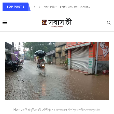
TOP POSTS
আজকের পত্রিকা – ৫ আগস্ট ২০২৬, বুধবার– ১৯শ্রাবণ...
Home
»
টানা বৃষ্টিতে দুই মেদিনীপুর সহ জঙ্গলমহলে বিপর্যস্ত জনজীবন,জলমগ্ন খেত,