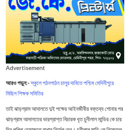
Advertisement
আরও পড়ুন:-
স্কুলে পঠনপাঠন চালুর দাবিতে পশ্চিম মেদিনীপুরে
মিছিল শিক্ষক সমিতির
তাই ঝাড়গ্রাম আদালতে দুই পক্ষের আইনজীবীর বক্তব্য শোনার পর
ঝাড়গ্রাম আদালতের ভারপ্রাপ্ত বিচারক ধৃত চুনীলাল মান্ডির কে চার
দিন পুলিশ হেফাজতে রাখার নির্দেশ দেন। চুনীলাল মান্ডি কে নিজেদের