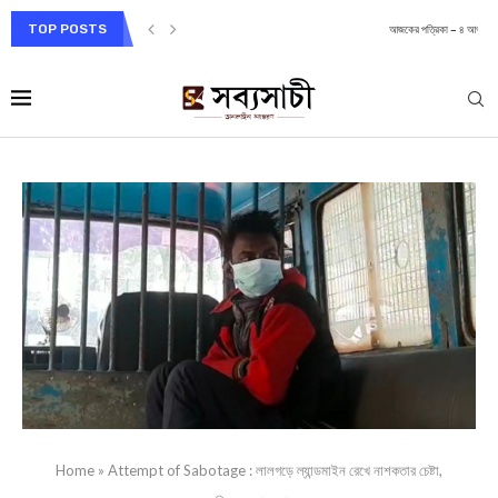
TOP POSTS
আজকের পত্রিকা – ৪ আগস্ট ২০২৬, মঙ্গলবার– ১৮...
Home
»
Attempt of Sabotage : ল‍ালগড়ে ল্যান্ডমাইন রেখে নাশকতার চেষ্টা,