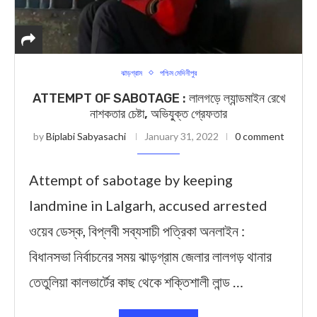
ঝাড়গ্রাম
পশ্চিম মেদিনীপুর
ATTEMPT OF SABOTAGE : ল‍ালগড়ে ল্যান্ডমাইন রেখে
নাশকতার চেষ্টা, অভিযু্ক্ত গ্রেফতার
by
Biplabi Sabyasachi
January 31, 2022
0 comment
Attempt of sabotage by keeping
landmine in Lalgarh, accused arrested
ওয়েব ডেস্ক, বিপ্লবী সব্যসাচী পত্রিকা অনলাইন :
বিধানসভা নির্বাচনের সময় ঝাড়গ্রাম জেলার লালগড় থানার
তেতুলিয়া কালভার্টের কাছ থেকে শক্তিশালী লান্ড …