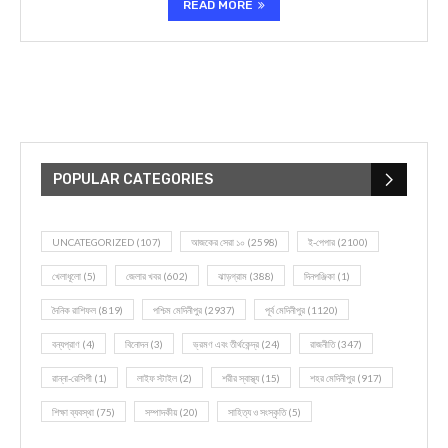
READ MORE
POPULAR CATEGORIES
UNCATEGORIZED
(107)
আজকের সেরা ১০
(2598)
ই-পেপার
(2100)
খেলাধূলো
(5)
জেলার খবর
(602)
ঝাড়গ্রাম
(388)
দিনপঞ্জিকা
(1)
দৈনিক রাশিফল
(819)
পশ্চিম মেদিনীপুর
(2937)
পূর্ব মেদিনীপুর
(1120)
বন্যপ্রাণ
(4)
বিনোদন
(3)
ভ্রমণ এবং তীর্থকেন্দ্র
(24)
রাজনীতি
(347)
রান্না-রেসিপী
(1)
লাইফ স্টাইল
(2)
শরীর স্বাস্থ্য
(15)
শহর মেদিনীপুর
(917)
শিক্ষা ব্যবস্থা
(75)
সম্পাদকীয়
(20)
সাহিত্য ও সংস্কৃতি
(5)