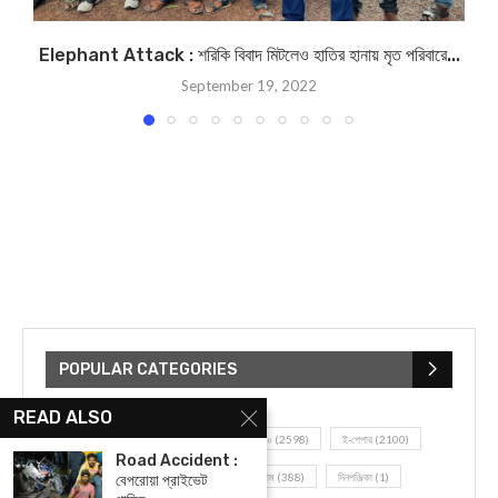
Elephant Attack : শরিকি বিবাদ মিটলেও হাতির হানায় মৃত পরিবারে...
September 19, 2022
POPULAR CATEGORIES
READ ALSO
UNCATEGORIZED
(107)
আজকের সেরা ১০
(2598)
ই-পেপার
(2100)
Road Accident :
খেলাধূলো
(5)
জেলার খবর
(602)
ঝাড়গ্রাম
(388)
দিনপঞ্জিকা
(1)
বেপরোয়া প্রাইভেট