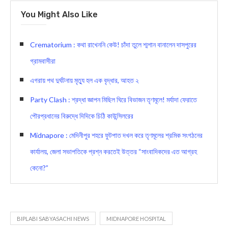
You Might Also Like
Crematorium : কথা রাখেননি কেউ! চাঁদা তুলে শ্মশান বানালেন দাসপুরের
গ্রামবাসীরা
এগরায় পথ দুর্ঘটনায় মৃত্যু হল এক বৃদ্ধার, আহত ২
Party Clash : শ্রদ্ধা জ্ঞাপন মিছিল ঘিরে বিভাজন তৃণমূলে! মর্যাদা ফেরাতে
পৌরপ্রধানের বিরুদ্ধে দিদিকে চিঠি কাউন্সিলরের
Midnapore : মেদিনীপুর শহরে ফুটপাত দখল করে তৃণমূলের শ্রমিক সংগঠনের
কার্যালয়, জেলা সভাপতিকে প্রশ্ন করতেই উত্তর “সাংবাদিকদের এত আগ্রহ
কেনো?”
BIPLABI SABYASACHI NEWS
MIDNAPORE HOSPITAL