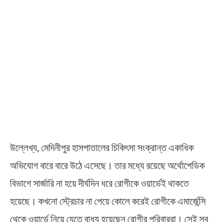
উল্লেখ্য, মেদিনীপুর হাসপাতালের চিকিৎসা সংক্রান্ত একাধিক
অভিযোগ বারে বারে উঠে এসেছে। তার মধ্যে রয়েছে অর্থোপেডিক
বিভাগে সার্জারি না হয়ে দীর্ঘদিন ধরে রোগীকে ওয়ার্ডেই থাকতে
হয়েছে। কখনো স্ট্রেচার না পেয়ে কোলে করেই রোগীকে এমার্জেন্সি
থেকে ওয়ার্ডে নিয়ে যেতে বাধ্য হয়েছেন রোগীর পরিবাররা। সেই সব