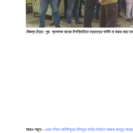
নিজস্ব চিত্র : পুর- প্রশাসক খানের উপস্থিতিতে যত্রতত্র পার্কিং না করার কড়া বা
আরও পড়ুন:-
এবার পশ্চিম মেদিনীপুরের ভীমপুরে বাড়ির উঠোনে অজানা জন্তুর পায়ের