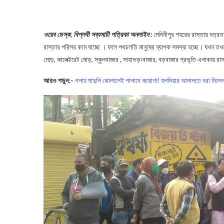
ওয়েব ডেস্ক, বিপ্লবী সব্যসাচী পত্রিকা অনলাইন :
মেদিনীপুর শহরের রাস্তায় যত্রতত
রাস্তার পরিসর কমে যাচ্ছে । ফলে পথচলতি মানুষের ব্যাপক সমস্যা হচ্ছে। যখন তখন
মোড়, কালেক্টরেট মোড়, স্কুলবাজার , সাহাভড়ংবাজার, বড়বাজার প্রভৃতি এলাকায় রাস্
আরও পড়ুন:-
গলায় মাদুলি ঝোলালেই পালাবে করোনা! হলদিয়ার আদালতে ধরা দিলেন 