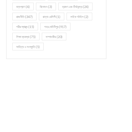
বন্যপ্রাণ
(4)
বিনোদন
(3)
ভ্রমণ এবং তীর্থকেন্দ্র
(24)
রাজনীতি
(347)
রান্না-রেসিপী
(1)
লাইফ স্টাইল
(2)
শরীর স্বাস্থ্য
(15)
শহর মেদিনীপুর
(917)
শিক্ষা ব্যবস্থা
(75)
সম্পাদকীয়
(20)
সাহিত্য ও সংস্কৃতি
(5)