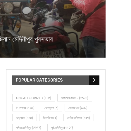
ন মেদিনীপুর পুরসভার
POPULAR CATEGORIES
UNCATEGORIZED
(107)
আজকের সেরা ১০
(2598)
ই-পেপার
(2104)
খেলাধূলো
(5)
জেলার খবর
(602)
ঝাড়গ্রাম
(388)
দিনপঞ্জিকা
(1)
দৈনিক রাশিফল
(819)
পশ্চিম মেদিনীপুর
(2937)
পূর্ব মেদিনীপুর
(1120)