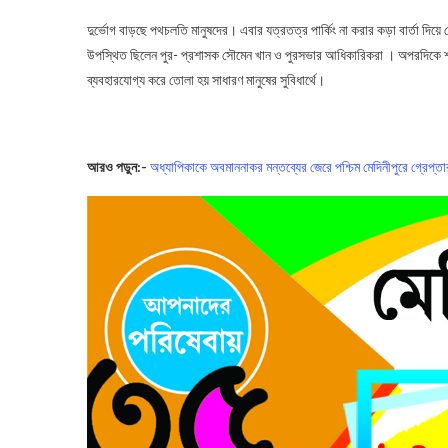
দুর্ভোগ বাড়ছে পথচলতি মানুষদের। এবার যত্রতত্র পার্কিং না করার কড়া বার্তা দি
উপস্থিত ছিলেন পুর- প্রশাসক সৌমেন খান ও পুরসভার আধিকারিকরা । অপরদিকে শহ
ব্যবহারযোগ্য করে তোলা হয় সাধারণ মানুষের সুবিধার্থে।
Midnapore Municipality
আরও পড়ুন:-
অধ্যাপিকাকে অবমাননাকর মন্তব্যের জেরে পশ্চিম মেদিনীপুরে গ্রেপ্