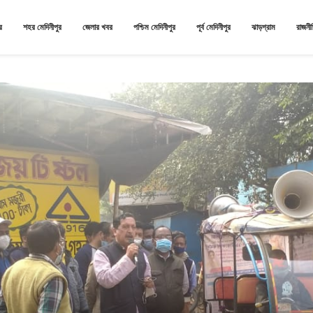
র
শহর মেদিনীপুর
জেলার খবর
পশ্চিম মেদিনীপুর
পূর্ব মেদিনীপুর
ঝাড়গ্রাম
রাজনী