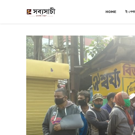
HOME
ই-পেপা