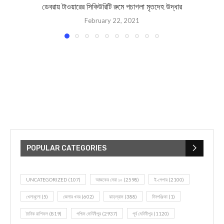
ডেবরায় টাওয়ারের সিকিউরিটি রুমে পচাগলা মৃতদেহ উদ্ধার
February 22, 2021
POPULAR CATEGORIES
UNCATEGORIZED
(107)
আজকের সেরা ১০
(2598)
ই-পেপার
(2100)
খেলাধূলো
(5)
জেলার খবর
(602)
ঝাড়গ্রাম
(388)
দিনপঞ্জিকা
(1)
দৈনিক রাশিফল
(819)
পশ্চিম মেদিনীপুর
(2937)
পূর্ব মেদিনীপুর
(1120)