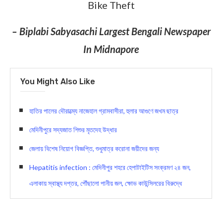
Bike Theft
– Biplabi Sabyasachi Largest Bengali Newspaper
In Midnapore
You Might Also Like
হাতির পালের দৌরাত্ম্যে নাজেহাল গ্রামবাসীরা, হুলার আগুণে জখম ছাত্র
মেদিনীপুরে সদ্যজাত শিশুর মৃতদেহ উদ্ধার
জেলায় বিশেষ নিয়োগ বিজ্ঞপ্তি, শুধুমাত্র করোনা জয়ীদের জন্য
Hepatitis infection : মেদিনীপুর শহরে হেপাটাইটিস সংক্রমণ ২৪ জন,
এলাকায় স্বাস্থ্য দপ্তর, পৌঁছালো পানীয় জল, ক্ষোভ কাউন্সিলরের বিরুদ্ধে