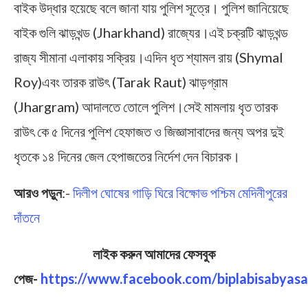
বাইক উদ্ধার হয়েছে বলে জানা যায় পুলিশ সূত্রে। পুলিশ জানিয়েছে
বাইক গুলি ঝাড়খন্ড (Jharkhand) রাজ্যের।এই চক্রটি ঝাড়খন্ড
রাজ্য সীমানা এলাকায় সক্রিয়।এদিন ধৃত শ্যামল রায় (Shymal
Roy)এবং তারক রাউৎ (Tarak Raut) ঝাড়গ্রাম
(Jhargram) আদালতে তোলে পুলিশ।সেই মামলায় ধৃত তারক
রাউৎ কে ৫ দিনের পুলিশ হেফাজত ও জিজ্ঞাসাবাদের জন্য অপর দুই
ধৃতকে ১৪ দিনের জেল হেপাজতের নির্দেশ দেন বিচারক।
আরও পড়ুন
:-
দিলীপ ঘোষের গাড়ি ঘিরে বিক্ষোভ পশ্চিম মেদিনীপুরের
দাঁতনে
লাইক করুন আমাদের ফেসবুক
পেজ-
https://www.facebook.com/biplabisabyasa