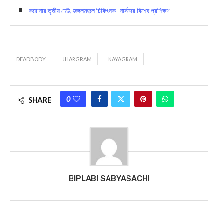
করোনার তৃতীয় ঢেউ, জঙ্গলমহলে চিকিৎসক -নার্সদের বিশেষ প্রশিক্ষণ
DEADBODY
JHARGRAM
NAYAGRAM
0
SHARE
BIPLABI SABYASACHI