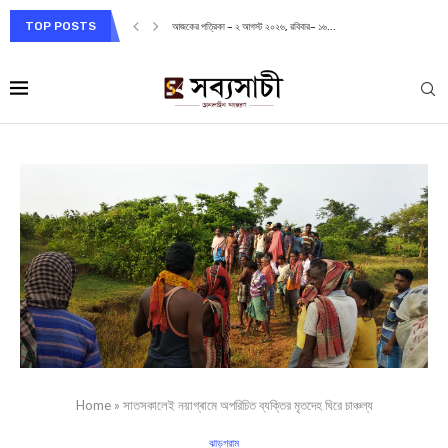
TOP POSTS
আজকের পত্রিকা – ২ আগস্ট ২০২৬, রবিবার– ১৬...
Home
»
সাতসকালেই নয়াগ্ৰামে অপরিচিত ব্যক্তির মৃতদেহ ঘিরে চাঞ্চল্য
ঝাড়গ্রাম