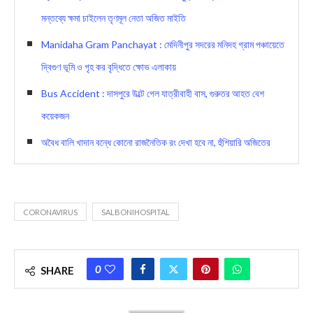
মন্তব্যে ক্ষমা চাইলেন তৃণমূল নেতা অজিত মাইতি
Manidaha Gram Panchayat : মেদিনীপুর সদরের মনিদহ গ্রাম পঞ্চায়েতে
দ্বিগুণ ভূমি ও গৃহ কর বৃদ্ধিতে ক্ষোভ এলাকায়
Bus Accident : দাসপুরে উল্টে গেল যাত্রীবাহী বাস, গুরুতর আহত বেশ
কয়েকজন
অবৈধ বালি খাদান বন্ধে কোনো রাজনৈতিক রং দেখা হবে না, হুঁশিয়ারি অজিতের
CORONAVIRUS
SALBONIHOSPITAL
0
SHARE