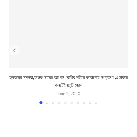
হৃদযন্ত্রে সমস্যা,অস্ত্রপচারের আগেই রোগীর শরীরে করোনাের সংক্রমণ ,এলাকায়
কনটেইনমেন্ট জোন
June 2, 2020