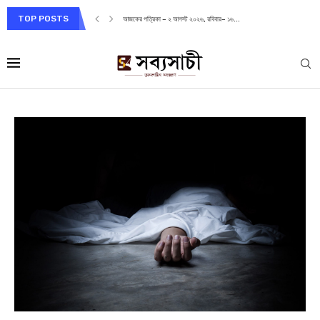
TOP POSTS
আজকের পত্রিকা – ২ আগস্ট ২০২৬, রবিবার– ১৬...