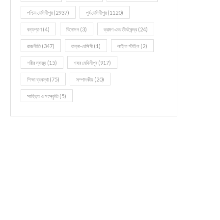
পশ্চিম মেদিনীপুর
(2937)
পূর্ব মেদিনীপুর
(1120)
বন্যপ্রাণ
(4)
বিনোদন
(3)
ভ্রমণ এবং তীর্থকেন্দ্র
(24)
রাজনীতি
(347)
রান্না-রেসিপী
(1)
লাইফ স্টাইল
(2)
শরীর স্বাস্থ্য
(15)
শহর মেদিনীপুর
(917)
শিক্ষা ব্যবস্থা
(75)
সম্পাদকীয়
(20)
সাহিত্য ও সংস্কৃতি
(5)