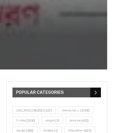
POPULAR CATEGORIES
UNCATEGORIZED
(107)
আজকের সেরা ১০
(2598)
ই-পেপার
(2100)
খেলাধূলো
(5)
জেলার খবর
(602)
ঝাড়গ্রাম
(388)
দিনপঞ্জিকা
(1)
দৈনিক রাশিফল
(819)