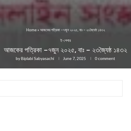
Home
»
আজকের পত্রিকা –৭জুন ২০২৫, বাঃ – ২৩জ্যৈষ্ঠ ১৪৩২
ই-পেপার
আজকের পত্রিকা –৭জুন ২০২৫, বাঃ – ২৩জ্যৈষ্ঠ ১৪৩২
by
Biplabi Sabyasachi
June 7, 2025
0 comment