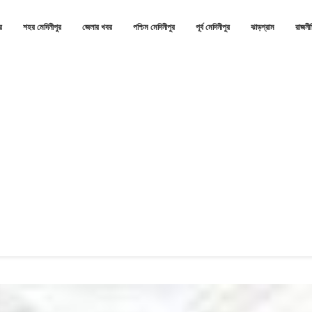
র
শহর মেদিনীপুর
জেলার খবর
পশ্চিম মেদিনীপুর
পূর্ব মেদিনীপুর
ঝাড়গ্রাম
রাজনী