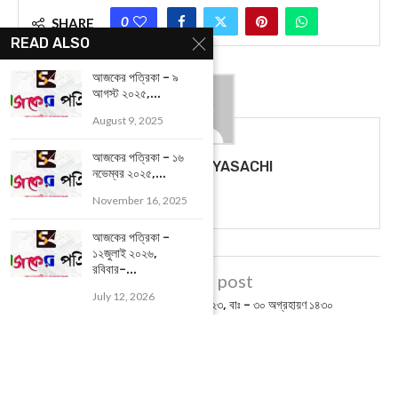
0
SHARE
READ ALSO
আজকের পত্রিকা – ৯
আগস্ট ২০২৫,...
August 9, 2025
আজকের পত্রিকা – ১৬
BIPLABI SABYASACHI
নভেম্বর ২০২৫,...
November 16, 2025
আজকের পত্রিকা –
১২জুলাই ২০২৬,
রবিবার–...
previous post
July 12, 2026
আজকের পত্রিকা – ১৭ ডিসেম্বর ২০২৩, বাঃ – ৩০ অগ্রহায়ণ ১৪৩০
next post
Paschim Medinipur : “রাজ্য সরকারের উন্নয়ন আটকে দিচ্ছে আধিকারিকরা!”
প্রতিবাদে বিক্ষোভ সরকারপন্থী বনকর্মী সংগঠনের