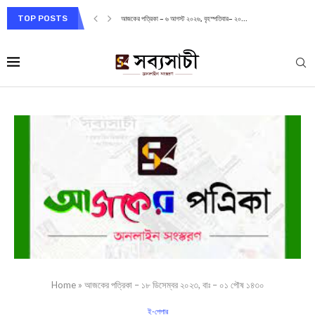
TOP POSTS
আজকের পত্রিকা – ৬ আগস্ট ২০২৬, বৃহস্পতিবার– ২০...
Home
»
আজকের পত্রিকা – ১৮ ডিসেম্বর ২০২৩, বাঃ – ০১ পৌষ ১৪৩০
ই-পেপার