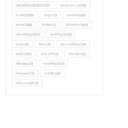
UNCATEGORIZED
(107)
আজকের সেরা ১০
(2598)
ই-পেপার
(2100)
খেলাধূলো
(5)
জেলার খবর
(602)
ঝাড়গ্রাম
(388)
দিনপঞ্জিকা
(1)
দৈনিক রাশিফল
(819)
পশ্চিম মেদিনীপুর
(2937)
পূর্ব মেদিনীপুর
(1120)
বন্যপ্রাণ
(4)
বিনোদন
(3)
ভ্রমণ এবং তীর্থকেন্দ্র
(24)
রাজনীতি
(347)
রান্না-রেসিপী
(1)
লাইফ স্টাইল
(2)
শরীর স্বাস্থ্য
(15)
শহর মেদিনীপুর
(917)
শিক্ষা ব্যবস্থা
(75)
সম্পাদকীয়
(20)
সাহিত্য ও সংস্কৃতি
(5)