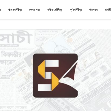
র
শহর মেদিনীপুর
জেলার খবর
পশ্চিম মেদিনীপুর
পূর্ব মেদিনীপুর
ঝাড়গ্রাম
রাজনী