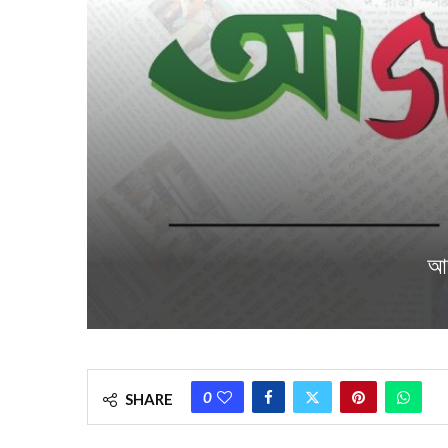
আজ
0
SHARE