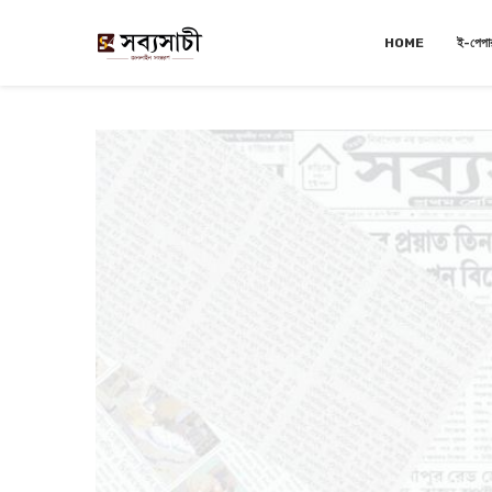
HOME
ই-পেপা