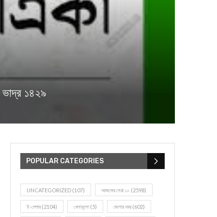
ভাদ্র ১৪২৯
POPULAR CATEGORIES
UNCATEGORIZED
(107)
আজকের সেরা ১০
(2598)
ই-পেপার
(2104)
খেলাধূলো
(5)
জেলার খবর
(602)