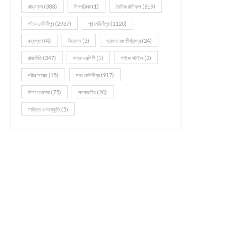
ঝাড়গ্রাম
(388)
দিনপঞ্জিকা
(1)
দৈনিক রাশিফল
(819)
পশ্চিম মেদিনীপুর
(2937)
পূর্ব মেদিনীপুর
(1120)
বন্যপ্রাণ
(4)
বিনোদন
(3)
ভ্রমণ এবং তীর্থকেন্দ্র
(24)
রাজনীতি
(347)
রান্না-রেসিপী
(1)
লাইফ স্টাইল
(2)
শরীর স্বাস্থ্য
(15)
শহর মেদিনীপুর
(917)
শিক্ষা ব্যবস্থা
(75)
সম্পাদকীয়
(20)
সাহিত্য ও সংস্কৃতি
(5)