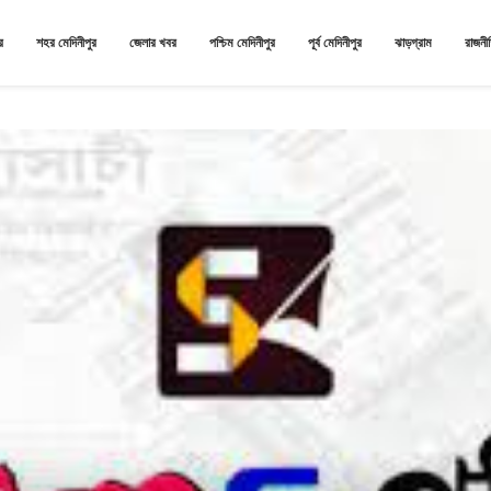
র
শহর মেদিনীপুর
জেলার খবর
পশ্চিম মেদিনীপুর
পূর্ব মেদিনীপুর
ঝাড়গ্রাম
রাজনী