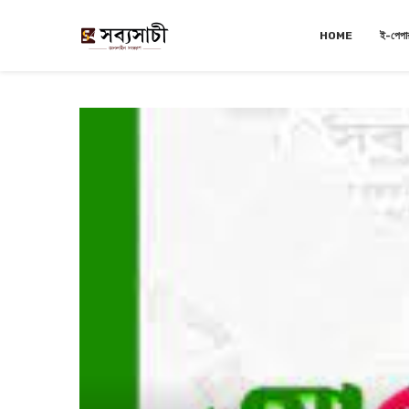
HOME
ই-পেপা