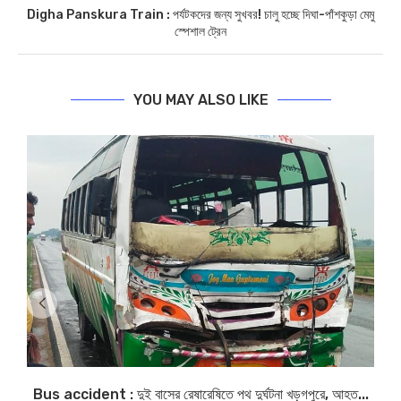
Digha Panskura Train : পর্যটকদের জন্য সুখবর! চালু হচ্ছে দিঘা-পাঁশকুড়া মেমু
স্পেশাল ট্রেন
YOU MAY ALSO LIKE
Bus accident : দুই বাসের রেষারেষিতে পথ দুর্ঘটনা খড়গপুরে, আহত...