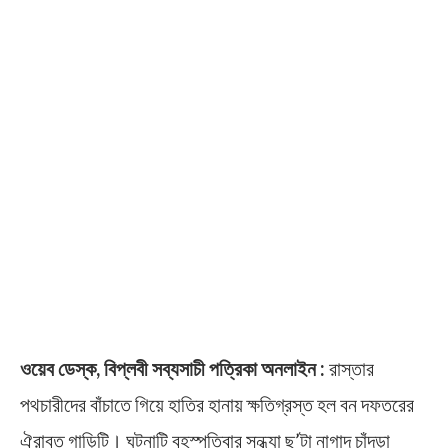
ওয়েব ডেস্ক, বিপ্লবী সব্যসাচী পত্রিকা অনলাইন :
রাস্তার
পথচারীদের বাঁচাতে গিয়ে হাতির হানায় ক্ষতিগ্রস্ত হল বন দফতরের
ঐরাবত গাড়িটি। ঘটনাটি বৃহস্পতিবার সন্ধ্যা ছ’টা নাগাদ চাঁদড়া