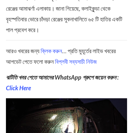
রেঞ্জের আমাঝর্ণা এলাকায়। জানা গিয়েছে, কলাইকুন্ডা থেকে
বৃহস্পতিবার ভোরে চাঁদড়া রেঞ্জের সুকনাখালিতে ৬৫ টি হাতির একটি
পাল প্রবেশ করে।
আরও খবরের জন্য
ক্লিক করুন
… প্রতি মুহূর্তের লাইভ খবরের
আপডেট পেতে ফলো করুন
বিপ্লবী সব্যসাচী নিউজ
ঝটিতি খবর পেতে আমাদের WhatsApp গ্রুপে জয়েন করুন :
Click Here