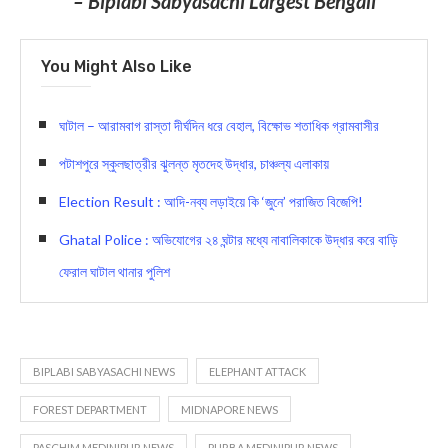
– Biplabi Sabyasachi Largest Bengali
You Might Also Like
ঘাটাল – আরামবাগ রাস্তা দীর্ঘদিন ধরে বেহাল, বিক্ষোভ শতাধিক গ্রামবাসীর
পটাশপুরে স্কুলছাত্রীর ঝুলন্ত মৃতদেহ উদ্ধার, চাঞ্চল্য এলাকায়
Election Result : আদি-নব্য লড়াইয়ে কি ‘জুনে’ পরাজিত বিজেপি!
Ghatal Police : অভিযোগের ২৪ ঘন্টার মধ্যে নাবালিকাকে উদ্ধার করে বাড়ি
ফেরাল ঘাটাল থানার পুলিশ
BIPLABI SABYASACHI NEWS
ELEPHANT ATTACK
FOREST DEPARTMENT
MIDNAPORE NEWS
PASCHIM MEDINIPUR NEWS
PURBA MEDINIPUR NEWS