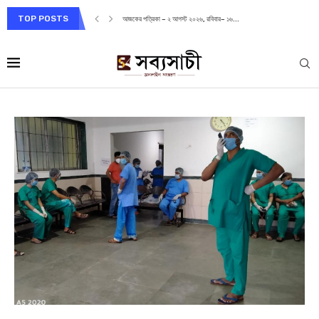
TOP POSTS
আজকের পত্রিকা – ২ আগস্ট ২০২৬, রবিবার– ১৬...