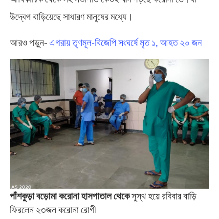
উদ্বেগ বাড়িয়েছে সাধারণ মানুষের মধ্যে।
আরও পড়ুন-
এগরায় তৃণমূল-বিজেপি সংঘর্ষে মৃত ১, আহত ২০ জন
পাঁশকুড়া বড়োমা করোনা হাসপাতাল থেকে
সুস্থ হয়ে রবিবার বাড়ি
ফিরলেন ২৩জন করোনা রোগী