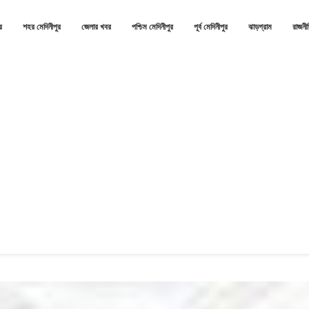
র
শহর মেদিনীপুর
জেলার খবর
পশ্চিম মেদিনীপুর
পূর্ব মেদিনীপুর
ঝাড়গ্রাম
রাজনী