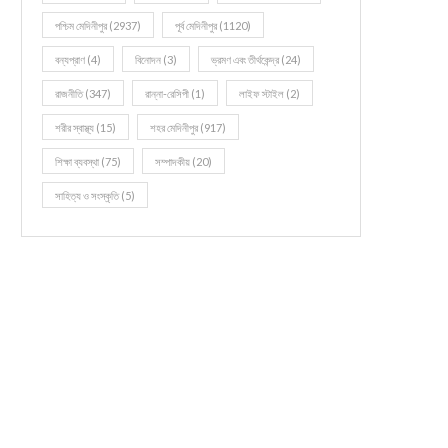
পশ্চিম মেদিনীপুর
(2937)
পূর্ব মেদিনীপুর
(1120)
বন্যপ্রাণ
(4)
বিনোদন
(3)
ভ্রমণ এবং তীর্থকেন্দ্র
(24)
রাজনীতি
(347)
রান্না-রেসিপী
(1)
লাইফ স্টাইল
(2)
শরীর স্বাস্থ্য
(15)
শহর মেদিনীপুর
(917)
শিক্ষা ব্যবস্থা
(75)
সম্পাদকীয়
(20)
সাহিত্য ও সংস্কৃতি
(5)