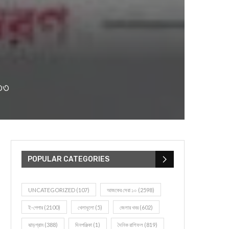
৩৩
POPULAR CATEGORIES
UNCATEGORIZED
(107)
আজকের সেরা ১০
(2598)
ই-পেপার
(2100)
খেলাধূলো
(5)
জেলার খবর
(602)
ঝাড়গ্রাম
(388)
দিনপঞ্জিকা
(1)
দৈনিক রাশিফল
(819)