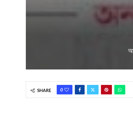
আ
0
SHARE