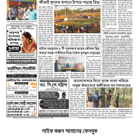
লাইক করুন আমাদের ফেসবুক