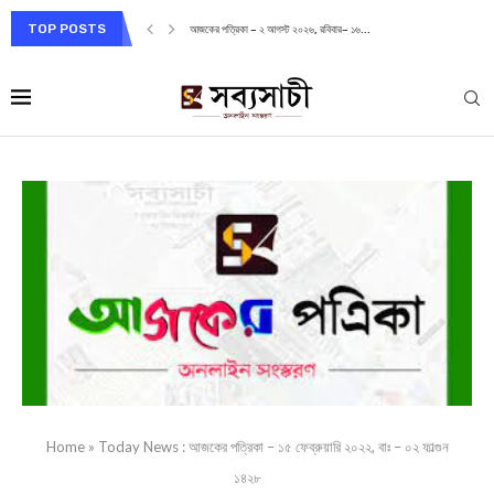
TOP POSTS
আজকের পত্রিকা – ২ আগস্ট ২০২৬, রবিবার– ১৬...
Home
»
Today News : আজকের পত্রিকা – ১৫ ফেব্রুয়ারি ২০২২, বাঃ – ০২ ফাল্গুন
১৪২৮