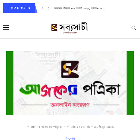
TOP POSTS
আজকের পত্রিকা – ২ আগস্ট ২০২৬, রবিবার– ১৬...
Home
»
আজকের পত্রিকা – ১৬ মার্চ ২০২৩, বাঃ – ০১ চৈত্র ১৪২৯
ই-পেপার