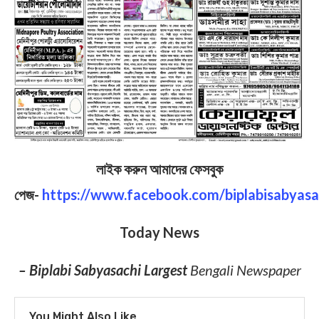
লাইক করুন আমাদের ফেসবুক
পেজ-
https://www.facebook.com/biplabisabyasa
Today News
– Biplabi Sabyasachi Largest
Bengali Newspaper
You Might Also Like