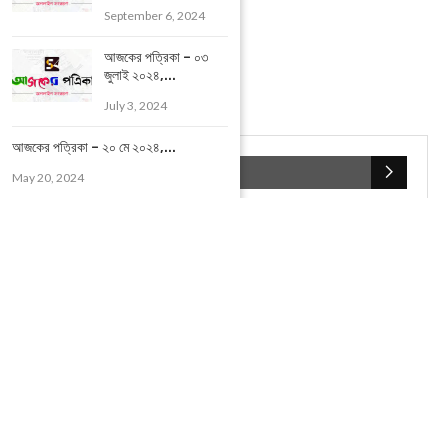
September 6, 2024
আজকের পত্রিকা – ০৩
জুলাই ২০২৪,...
July 3, 2024
আজকের পত্রিকা – ২০ মে ২০২৪,...
POPULAR CATEGORIES
May 20, 2024
UNCATEGORIZED
(107)
আজকের সেরা ১০
(2598)
ই-পেপার
(2100)
খেলাধূলো
(5)
জেলার খবর
(602)
ঝাড়গ্রাম
(388)
দিনপঞ্জিকা
(1)
দৈনিক রাশিফল
(819)
পশ্চিম মেদিনীপুর
(2937)
পূর্ব মেদিনীপুর
(1120)
বন্যপ্রাণ
(4)
বিনোদন
(3)
ভ্রমণ এবং তীর্থকেন্দ্র
(24)
রাজনীতি
(347)
রান্না-রেসিপী
(1)
লাইফ স্টাইল
(2)
শরীর স্বাস্থ্য
(15)
শহর মেদিনীপুর
(917)
শিক্ষা ব্যবস্থা
(75)
সম্পাদকীয়
(20)
সাহিত্য ও সংস্কৃতি
(5)