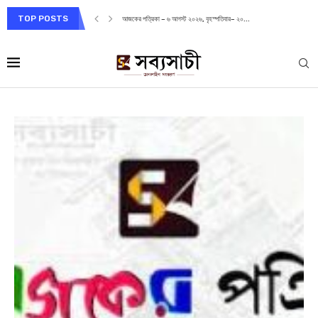
TOP POSTS
আজকের পত্রিকা – ৬ আগস্ট ২০২৬, বৃহস্পতিবার– ২০...