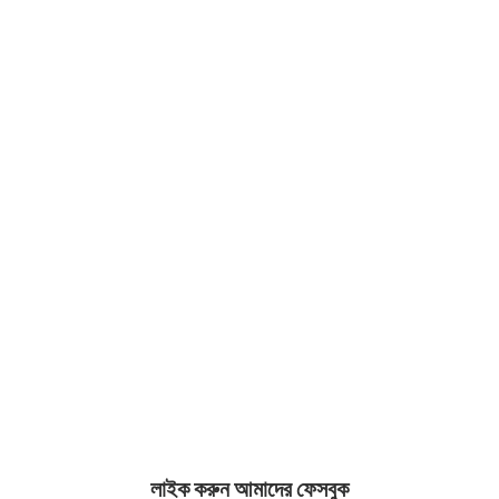
লাইক করুন আমাদের ফেসবুক