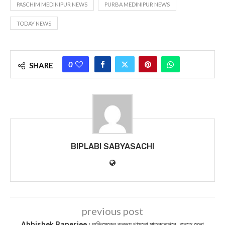
লাইক করুন আমাদের ফেসবুক
পেজ-
https://www.facebook.com/biplabisabyasa
Today News
– Biplabi Sabyasachi Largest Bengali
Newspaper
You Might Also Like