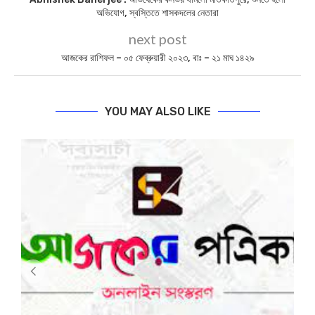
আজকের পত্রিকা – ১৩ নভেম্বর ২০২৩, বাঃ – ২৬ কার্তিক ১৪৩০
আজকের পত্রিকা – ২৪ জুন ২০২৪, বাঃ – ০৯ আষাঢ় ১৪৩১
আজকের পত্রিকা -১৫আগস্ট ২০২৫, বাঃ –২৯ শ্রাবণ ১৪৩২
আজকের পত্রিকা – ১৮ মার্চ ২০২৬, বাঃ – ৩চৈত্র ১৪৩২
BIPLABI SABYASACHI NEWS
DAILY NEWS
PASCHIM MEDINIPUR NEWS
PURBA MEDINIPUR NEWS
TODAY NEWS
0
SHARE