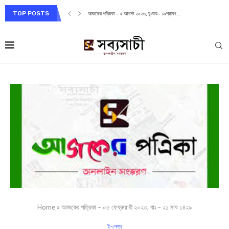
TOP POSTS
আজকের পত্রিকা – ৫ আগস্ট ২০২৬, বুধবার– ১৯শ্রাবণ...
Home
»
আজকের পত্রিকা – ০৫ ফেব্রুয়ারী ২০২৩, বাঃ – ২১ মাঘ ১৪২৯
ই-পেপার