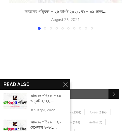
BIPLABI SABYASACHI
previous post
READ ALSO
Abhishek Banerjee : অভিষেকের কনভয় থামলো মাতকাতপুরে, শুনতে হলো
অভিযোগ, স্বস্তিতে শাসকদলের নেতারা
আজকের পত্রিকা – ০৩
জানুয়ারি ২০২২,...
next post
January 3, 2022
আজকের রাশিফল – ০৫ ফেব্রুয়ারী ২০২৩, বাঃ – ২১ মাঘ ১৪২৯
আজকের পত্রিকা – ২০
সেপ্টেম্বর ২০২৩,...