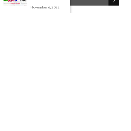
POPULAR CATEGORIES
November 6, 2022
UNCATEGORIZED
(107)
আজকের সেরা ১০
(2598)
ই-পেপার
(2100)
খেলাধূলো
(5)
জেলার খবর
(602)
ঝাড়গ্রাম
(388)
দিনপঞ্জিকা
(1)
দৈনিক রাশিফল
(819)
পশ্চিম মেদিনীপুর
(2937)
পূর্ব মেদিনীপুর
(1120)
বন্যপ্রাণ
(4)
বিনোদন
(3)
ভ্রমণ এবং তীর্থকেন্দ্র
(24)
রাজনীতি
(347)
রান্না-রেসিপী
(1)
লাইফ স্টাইল
(2)
শরীর স্বাস্থ্য
(15)
শহর মেদিনীপুর
(917)
শিক্ষা ব্যবস্থা
(75)
সম্পাদকীয়
(20)
সাহিত্য ও সংস্কৃতি
(5)