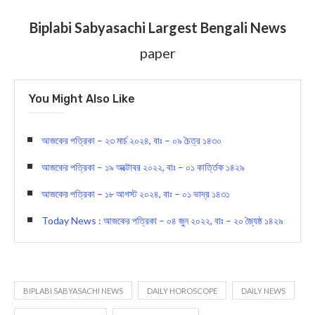
Biplabi Sabyasachi Largest Bengali News
paper
You Might Also Like
আজকের পত্রিকা – ২৩ মার্চ ২০২৪, বাঃ – ০৯ চৈত্র ১৪৩০
আজকের পত্রিকা – ১৯ অক্টোবর ২০২২, বাঃ – ০১ কার্ত্তিক ১৪২৯
আজকের পত্রিকা – ১৮ আগস্ট ২০২৪, বাঃ – ০১ ভাদ্র ১৪৩১
Today News : আজকের পত্রিকা – ০৪ জুন ২০২২, বাঃ – ২০ জ্যৈষ্ঠ ১৪২৯
BIPLABI SABYASACHI NEWS
DAILY HOROSCOPE
DAILY NEWS