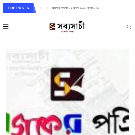
TOP POSTS
আজকের পত্রিকা – ২ আগস্ট ২০২৬, রবিবার– ১৬...